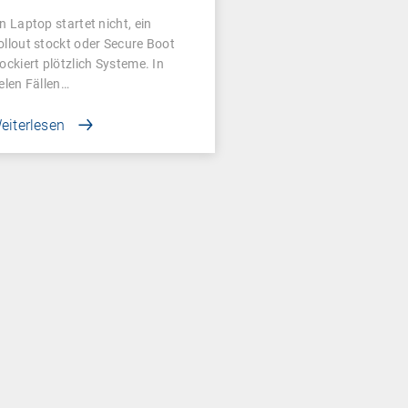
ntscheidend ist
in Laptop startet nicht, ein
ollout stockt oder Secure Boot
lockiert plötzlich Systeme. In
ielen Fällen…
eiterlesen