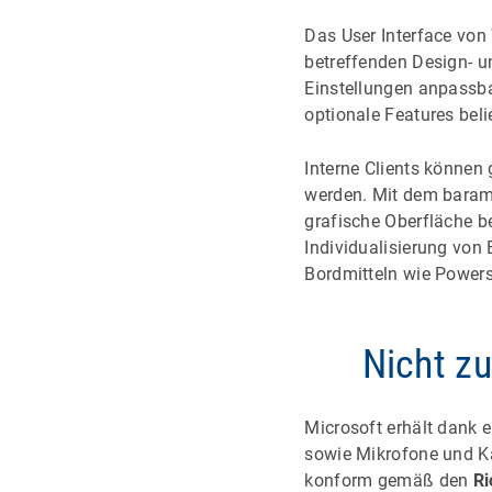
Das User Interface vo
betreffenden Design- u
Einstellungen anpassba
optionale Features belie
Interne Clients können
werden. Mit dem baramu
grafische Oberfläche be
Individualisierung von
Bordmitteln wie Power
Nicht z
Microsoft erhält dank 
sowie Mikrofone und Ka
konform gemäß den
Ri