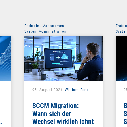
Endpoint Management
|
Endpo
System Administration
Syste
05. August 2026,
William Fendt
0
SCCM Migration:
B
Wann sich der
S
e
Wechsel wirklich lohnt
S