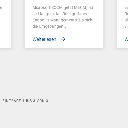
e
er
Microsoft SCCM (jetzt MECM) ist
E
seit langem das Rückgrat des
R
Endpoint Managements. Da sich
b
die Umgebungen…
v
Weiterlesen
W
EINTRÄGE
1
BIS
3
VON
3