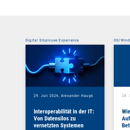
Digital Employee Experience
OS/Win
29. Juli 2026,
Alexander Haugk
28.
Interoperabilität in der IT:
Wie
Von Datensilos zu
Auf
vernetzten Systemen
Bet