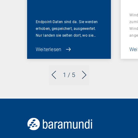
min
Wind
Endpoint-Daten sind da. Sie werden
zumi
erhoben, gespeichert, ausgewertet.
Wind
Nur landen sie selten dort, wo sie…
ange
Weiterlesen
Wei
1
/ 5