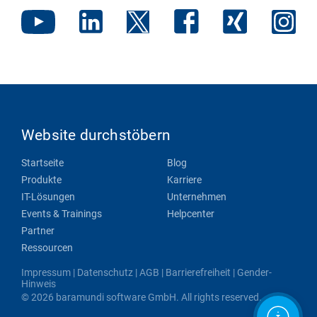
Website durchstöbern
Startseite
Blog
Produkte
Karriere
IT-Lösungen
Unternehmen
Events & Trainings
Helpcenter
Partner
Ressourcen
Impressum
|
Datenschutz
|
AGB
|
Barrierefreiheit
|
Gender-
Hinweis
© 2026 baramundi software GmbH. All rights reserved.