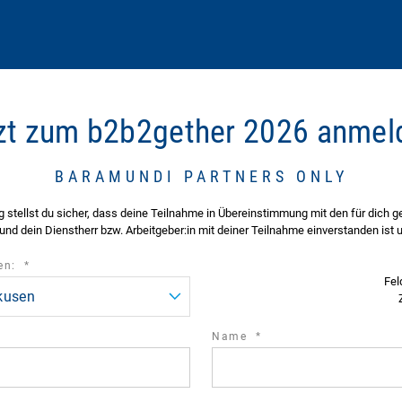
zt zum b2b2gether 2026 anmel
BARAMUNDI PARTNERS ONLY
 stellst du sicher, dass deine Teilnahme in Übereinstimmung mit den für dich 
 und dein Dienstherr bzw. Arbeitgeber:in mit deiner Teilnahme einverstanden ist
required
len:
*
Fel
field
rkusen
required
Name
*
field