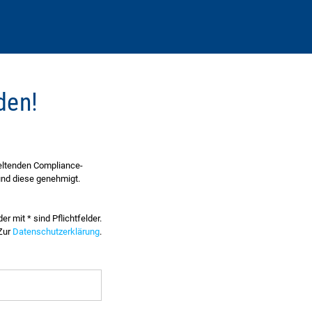
den!
geltenden Compliance-
 und diese genehmigt.
der mit * sind Pflichtfelder.
Zur
Datenschutzerklärung
.