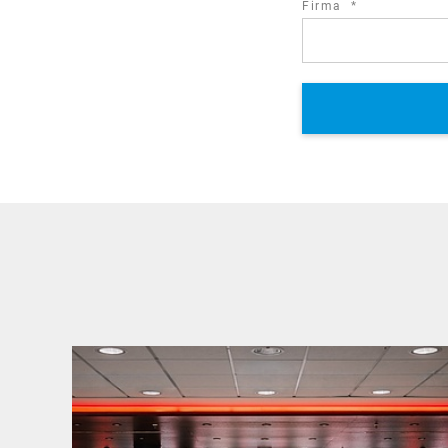
required
Firma
*
field