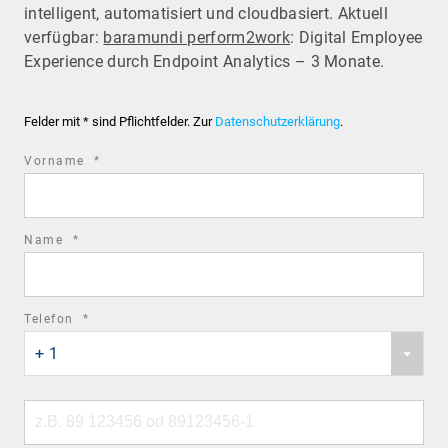
intelligent, automatisiert und cloudbasiert. Aktuell
verfügbar:
baramundi perform2work
: Digital Employee
Experience durch Endpoint Analytics – 3 Monate.
Felder mit * sind Pflichtfelder. Zur
Datenschutzerklärung
.
required
Vorname
*
field
required
Name
*
field
required
Telefon
*
Phone
field
+ 1
country
code
Phone
number