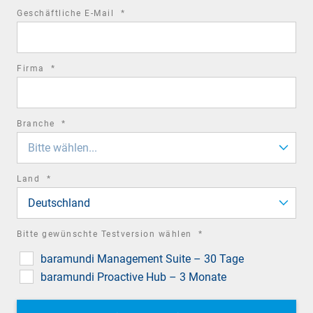
required
Geschäftliche E-Mail
*
field
required
Firma
*
field
required
Branche
*
field
Bitte wählen...
required
Land
*
field
Deutschland
required
Bitte gewünschte Testversion wählen
*
field
baramundi Management Suite – 30 Tage
baramundi Proactive Hub – 3 Monate