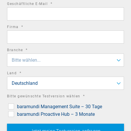
required
Geschäftliche E-Mail
*
field
required
Firma
*
field
required
Branche
*
field
Bitte wählen...
required
Land
*
field
Deutschland
required
Bitte gewünschte Testversion wählen
*
field
baramundi Management Suite – 30 Tage
baramundi Proactive Hub – 3 Monate