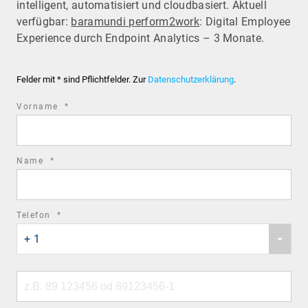
intelligent, automatisiert und cloudbasiert. Aktuell
verfügbar:
baramundi perform2work
: Digital Employee
Experience durch Endpoint Analytics – 3 Monate.
Felder mit * sind Pflichtfelder. Zur
Datenschutzerklärung
.
required
Vorname
*
field
required
Name
*
field
required
Telefon
*
Phone
field
+ 1
country
code
Phone
number