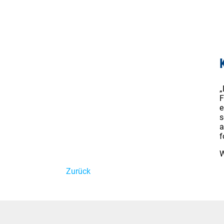
„
F
e
s
a
f
W
Zurück