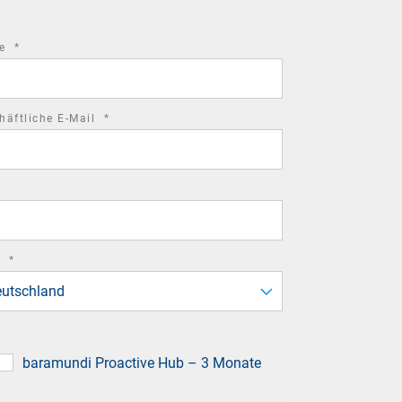
required
me
*
field
required
häftliche E-Mail
*
field
required
d
*
field
utschland
baramundi Proactive Hub – 3 Monate