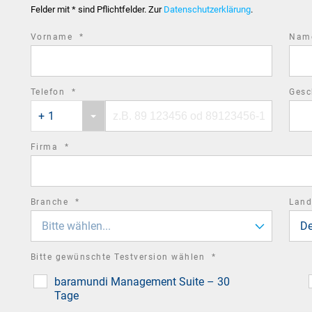
Felder mit * sind Pflichtfelder. Zur
Datenschutzerklärung
.
required
Vorname
*
Na
field
required
Telefon
*
Gesc
Phone
Phone
field
+ 1
country
number
code
required
Firma
*
field
required
Branche
*
Lan
field
Bitte wählen...
De
required
Bitte gewünschte Testversion wählen
*
field
baramundi Management Suite – 30
Tage