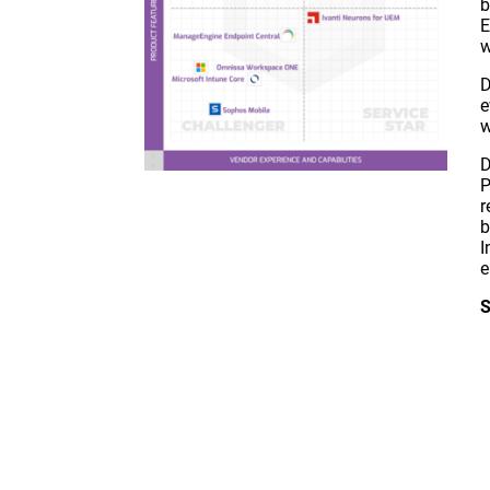
b
E
w
D
e
w
D
P
r
b
I
e
S