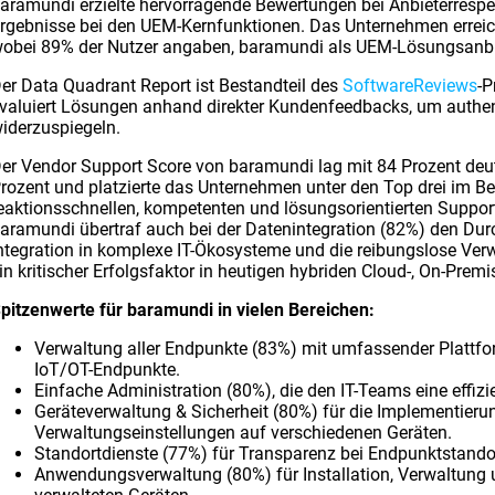
aramundi erzielte hervorragende Bewertungen bei Anbieterrespe
rgebnisse bei den UEM-Kernfunktionen. Das Unternehmen erreic
obei 89% der Nutzer angaben, baramundi als UEM-Lösungsanbi
er Data Quadrant Report ist Bestandteil des
SoftwareReviews
-P
valuiert Lösungen anhand direkter Kundenfeedbacks, um authen
iderzuspiegeln.
er Vendor Support Score von baramundi lag mit 84 Prozent deu
rozent und platzierte das Unternehmen unter den Top drei im B
eaktionsschnellen, kompetenten und lösungsorientierten Suppo
aramundi übertraf auch bei der Datenintegration (82%) den Dur
ntegration in komplexe IT-Ökosysteme und die reibungslose V
in kritischer Erfolgsfaktor in heutigen hybriden Cloud-, On-Pre
pitzenwerte für baramundi in vielen Bereichen:
Verwaltung aller Endpunkte (83%) mit umfassender Plattform
IoT/OT-Endpunkte.
Einfache Administration (80%), die den IT-Teams eine effi
Geräteverwaltung & Sicherheit (80%) für die Implementieru
Verwaltungseinstellungen auf verschiedenen Geräten.
Standortdienste (77%) für Transparenz bei Endpunktstand
Anwendungsverwaltung (80%) für Installation, Verwaltung