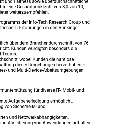
kt und Fairness sowie überdurchschnittliche
hte eine Gesamtpunktzahl von 8,0 von 10,
eter weiterzuempfehlen.
rogramms der Info-Tech Research Group und
tische IT-Erfahrungen in den Rankings
tlich über dem Branchendurchschnitt von 76
ericht. Kunden würdigten besonders die
rt-Teams.
chschnitt, wobei Kunden die nahtlose
erwaltung dieser Umgebungen hervorhoben –
mises- und Multi-Device-Arbeitsumgebungen.
unterstützung für diverse IT-, Mobil- und
ziente Aufgabenerledigung ermöglicht.
ng von Sicherheits- und
orten und Netzwerkabhängigkeiten.
 und Absicherung von Anwendungen auf allen