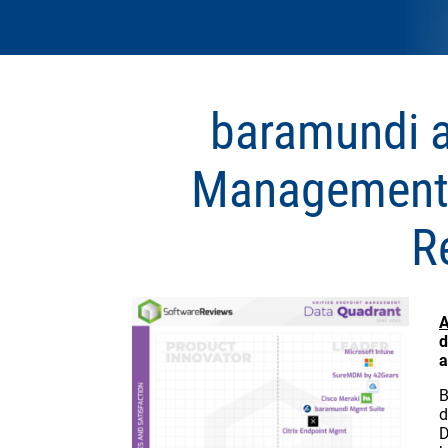
baramundi a
Management D
R
A
d
a
B
d
D