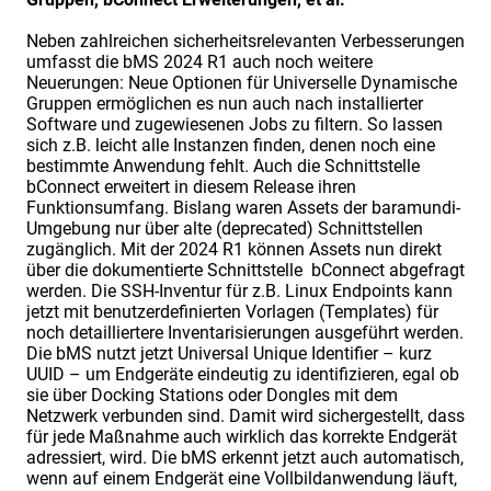
Neben zahlreichen sicherheitsrelevanten Verbesserungen
umfasst die bMS 2024 R1 auch noch weitere
Neuerungen: Neue Optionen für Universelle Dynamische
Gruppen ermöglichen es nun auch nach installierter
Software und zugewiesenen Jobs zu filtern. So lassen
sich z.B. leicht alle Instanzen finden, denen noch eine
bestimmte Anwendung fehlt. Auch die Schnittstelle
bConnect erweitert in diesem Release ihren
Funktionsumfang. Bislang waren Assets der baramundi-
Umgebung nur über alte (deprecated) Schnittstellen
zugänglich. Mit der 2024 R1 können Assets nun direkt
über die dokumentierte Schnittstelle bConnect abgefragt
werden. Die SSH-Inventur für z.B. Linux Endpoints kann
jetzt mit benutzerdefinierten Vorlagen (Templates) für
noch detailliertere Inventarisierungen ausgeführt werden.
Die bMS nutzt jetzt Universal Unique Identifier – kurz
UUID – um Endgeräte eindeutig zu identifizieren, egal ob
sie über Docking Stations oder Dongles mit dem
Netzwerk verbunden sind. Damit wird sichergestellt, dass
für jede Maßnahme auch wirklich das korrekte Endgerät
adressiert, wird. Die bMS erkennt jetzt auch automatisch,
wenn auf einem Endgerät eine Vollbildanwendung läuft,