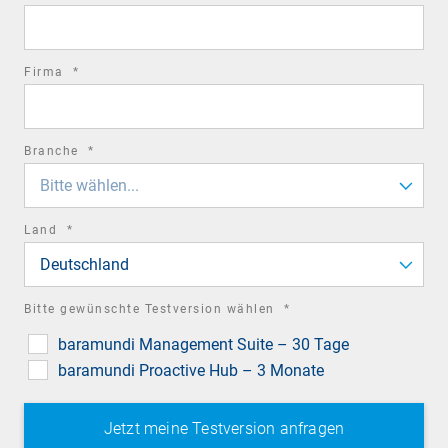
field
required
Firma
*
field
required
Branche
*
field
Bitte wählen...
required
Land
*
field
Deutschland
required
Bitte gewünschte Testversion wählen
*
field
baramundi Management Suite – 30 Tage
baramundi Proactive Hub – 3 Monate