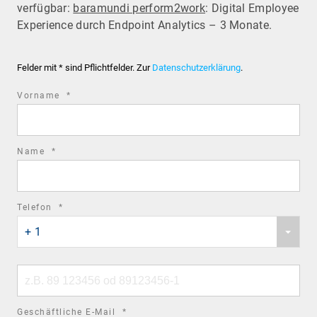
verfügbar:
baramundi perform2work
: Digital Employee
Experience durch Endpoint Analytics – 3 Monate.
Felder mit * sind Pflichtfelder. Zur
Datenschutzerklärung
.
required
Vorname
*
field
required
Name
*
field
required
Telefon
*
Phone
field
+ 1
country
code
Phone
number
required
Geschäftliche E-Mail
*