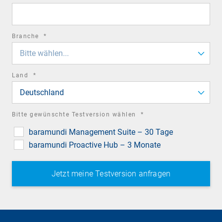
field
required
Branche
*
field
Bitte wählen...
required
Land
*
field
Deutschland
required
Bitte gewünschte Testversion wählen
*
field
baramundi Management Suite – 30 Tage
baramundi Proactive Hub – 3 Monate