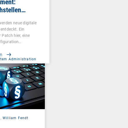
ment:
stellen
 bevor es
erden neue digitale
tun
 entdeckt. Ein
 Patch hier, eine
figuration…
en
tem Administration
3,
William Fendt