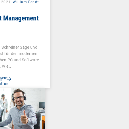
r 2021,
William Fendt
et Management
n Schreiner Säge und
ist für den modernen
en PC und Software.
, wie…
ment
|
en
ation