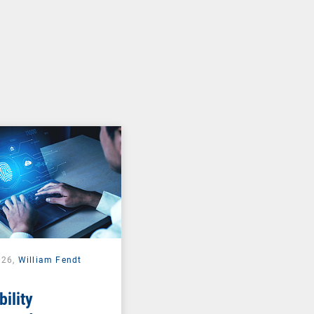
026,
William Fendt
ility