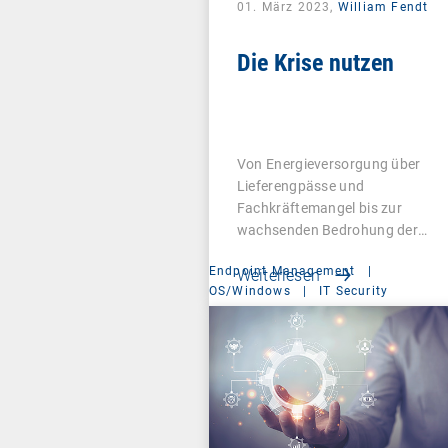
01. März 2023,
William Fendt
Die Krise nutzen
Von Energieversorgung über
Lieferengpässe und
Fachkräftemangel bis zur
wachsenden Bedrohung der
digitalen…
Endpoint Management
|
Weiterlesen
OS/Windows
|
IT Security