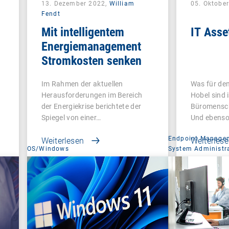
13. Dezember 2022,
William
05. Oktobe
Fendt
Mit intelligentem
IT Ass
Energiemanagement
Stromkosten senken
Im Rahmen der aktuellen
Was für de
Herausforderungen im Bereich
Hobel sind 
der Energiekrise berichtete der
Büromensch
Spiegel von einer…
Und ebenso
Endpoint Manage
Weiterlesen
Weiterles
OS/Windows
System Administr