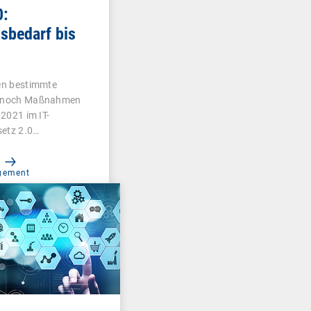
0:
sbedarf bis
en bestimmte
 noch Maßnahmen
2021 im IT-
setz 2.0…
gement