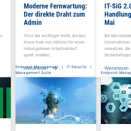
Moderne Fernwartung:
IT-SiG 2.
Der direkte Draht zum
Handlung
Admin
Mai
ns
Trotz der wichtigen Rolle, die das
Bis Mai müss
Know-how von Admins für einen
Unternehmen
reibungslosen Arbeitsablauf
umsetzen, die 
spielt, meiden…
Sicherheitsge
Endpoint Management
|
IT Security
|
Weiterlesen
Weiterlesen
Management Suite
Endpoint Mana