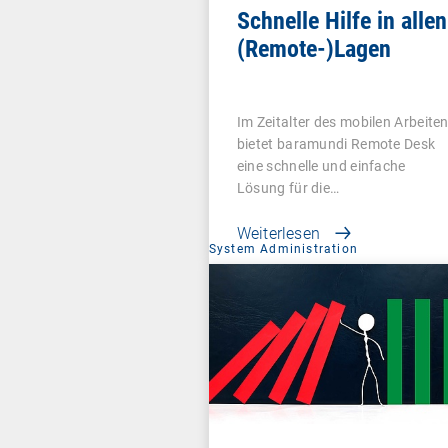
Schnelle Hilfe in allen
(Remote-)Lagen
Im Zeitalter des mobilen Arbeite
bietet baramundi Remote Desk
eine schnelle und einfache
Lösung für die…
Weiterlesen
System Administration