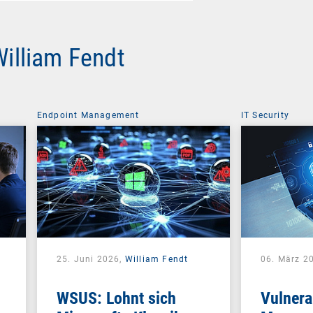
William Fendt
Endpoint Management
IT Security
25. Juni 2026,
William Fendt
06. März 2
WSUS: Lohnt sich
Vulnerab