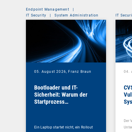
Endpoint Management
|
IT Security
|
System Administration
IT Secur
05. August 2026,
Franz Braun
04.
Bootloader und IT-
CV
Sicherheit: Warum der
Vul
Startprozess
Sys
entscheidend ist
die
Sch
Der 
Ein Laptop startet nicht, ein Rollout
Unte