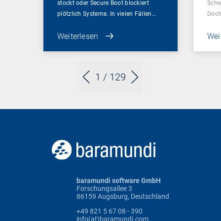
stockt oder Secure Boot blockiert
Schw
plötzlich Systeme. In vielen Fällen…
Doch
Weiterlesen
Wei
1
/ 129
baramundi software GmbH
Forschungsallee 3
86159 Augsburg, Deutschland
+49 821 5 67 08 - 390
info(at)baramundi.com