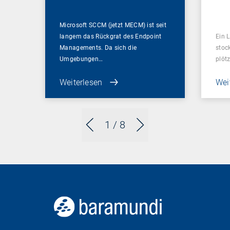
ent
Microsoft SCCM (jetzt MECM) ist seit
langem das Rückgrat des Endpoint
Ein L
Managements. Da sich die
stoc
Umgebungen…
plötz
Weiterlesen
Wei
1
/ 8