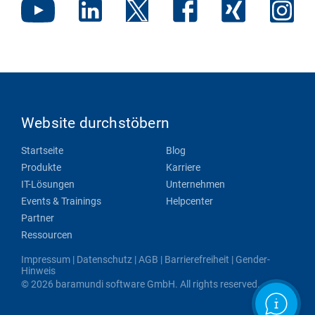
Website durchstöbern
Startseite
Blog
Produkte
Karriere
IT-Lösungen
Unternehmen
Events & Trainings
Helpcenter
Partner
Ressourcen
Impressum
|
Datenschutz
|
AGB
|
Barrierefreiheit
|
Gender-
Hinweis
© 2026 baramundi software GmbH. All rights reserved.