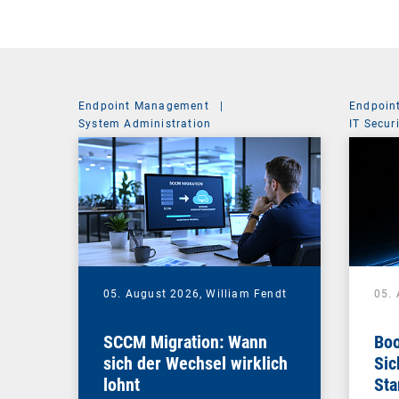
Endpoint Management
|
Endpoin
System Administration
IT Secur
05. August 2026,
William Fendt
05.
SCCM Migration: Wann
Boo
sich der Wechsel wirklich
Sic
lohnt
Sta