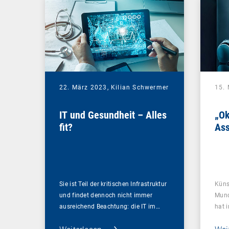
22. März 2023,
Kilian Schwermer
15.
IT und Gesundheit – Alles
„Ok
fit?
As
Sie ist Teil der kritischen Infrastruktur
Künst
und findet dennoch nicht immer
Mund
ausreichend Beachtung: die IT im…
hat i