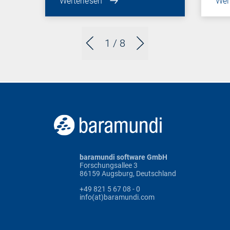
Weiterlesen
Wei
1
/ 8
baramundi software GmbH
Forschungsallee 3
86159 Augsburg, Deutschland
+49 821 5 67 08 - 0
info(at)baramundi.com