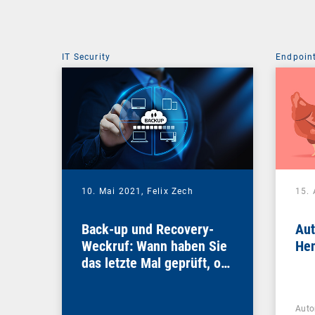
IT Security
Endpoin
10. Mai 2021,
Felix Zech
15. 
Back-up und Recovery-
Aut
Weckruf: Wann haben Sie
Hen
das letzte Mal geprüft, ob
Ihre Daten sicher sind?
Auto