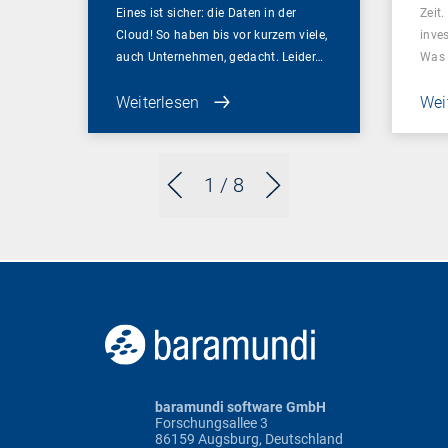
Eines ist sicher: die Daten in der
Zeit
Cloud! So haben bis vor kurzem viele,
inve
auch Unternehmen, gedacht. Leider…
Was
Weiterlesen
Wei
1
/ 8
baramundi software GmbH
Forschungsallee 3
86159 Augsburg, Deutschland