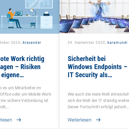
ktober 2020,
Alexander
29. September 2020,
baramundi
k
te Work richtig
Sicherheit bei
agen – Risiken
Windows Endpoints –
 eigene
IT Security als
ernehmensnetzwerk
ganzheitliches
b es um Mitarbeiter im
meiden
Konzept
Office oder um Mobile Work
Wie auch die reale Welt entwickel
Eine sichere Verbindung ist
sich die Welt der IT ständig weiter
iell,…
Dieser Fortschritt erfolgt jedoch
rlesen
Weiterlesen