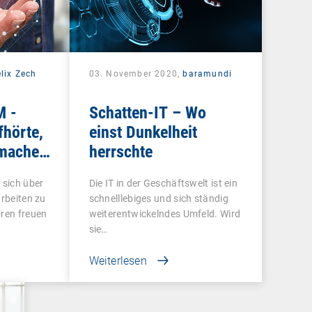
lix Zech
03. November 2020,
baramundi
M -
Schatten-IT – Wo
fhörte,
einst Dunkelheit
 machen
herrschte
 Office
 sich über
Die IT in der Geschäftswelt ist ein
arbeiten zu
schnelllebiges und sich ständig
oren freuen
weiterentwickelndes Umfeld. Wird
sie…
Weiterlesen