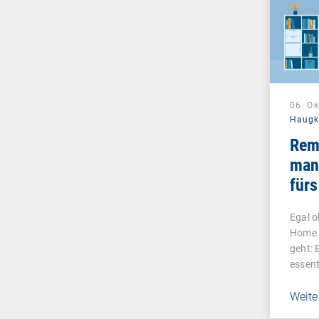
06. O
Haug
Remo
man
fürs
Unt
Egal o
ver
Home 
geht: 
essent
Weite