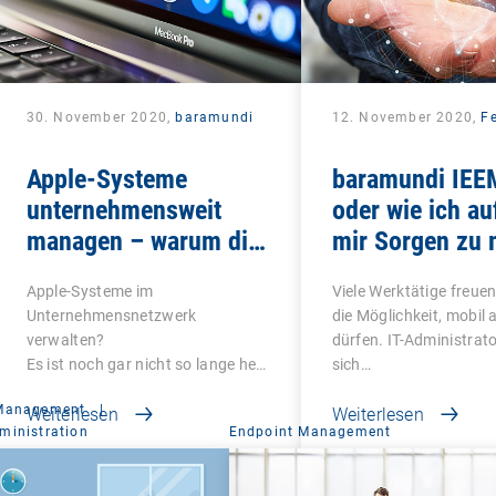
30. November 2020,
baramundi
12. November 2020,
Fe
Apple-Systeme
baramundi IEE
unternehmensweit
oder wie ich au
managen – warum die
mir Sorgen zu
Nutzung von DEP und
und das Mobile
Apple-Systeme im
Viele Werktätige freuen
VPP sinnvoll ist
liebte
Unternehmensnetzwerk
die Möglichkeit, mobil 
verwalten?
dürfen. IT-Administrat
Es ist noch gar nicht so lange her,
sich…
dass…
 Management
|
Weiterlesen
Weiterlesen
ministration
Endpoint Management