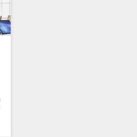
t
.
…