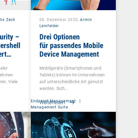
lix Zech
08. Dezember 2020,
Armin
Leinfelder
urity –
Drei Optionen
ershell
für passendes Mobile
ert
Device Management
raler
Mobilgeräte (Smartphones und
rnehmen
Tablets) können im Unternehmen
ren. Viele
auf unterschiedliche Art genutzt
werden. Sich…
Endpoint Management
|
Weiterlesen
t
Management Suite