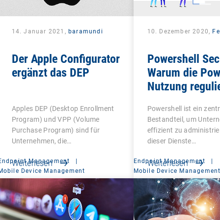
14. Januar 2021,
baramundi
10. Dezember 2020,
Fe
Der Apple Configurator
Powershell Sec
ergänzt das DEP
Warum die Pow
Nutzung reguli
werden sollte
Apples DEP (Desktop Enrollment
Powershell ist ein zent
Program) und VPP (Volume
Bestandteil, um Unte
Purchase Program) sind für
effizient zu administrie
Unternehmen, die…
dieser Dienste…
Endpoint Management
|
Endpoint Management
|
Weiterlesen
Weiterlesen
Mobile Device Management
Mobile Device Managemen