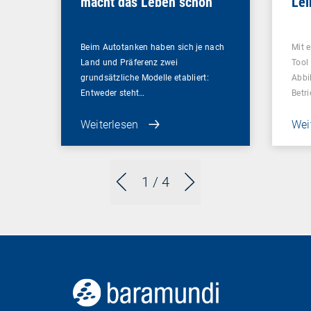
macht das Leben schön
Le
Beim Autotanken haben sich je nach
Mit 
Land und Präferenz zwei
Tool
grundsätzliche Modelle etabliert:
Abbi
Entweder steht…
Betr
Weiterlesen
Wei
1
/ 4