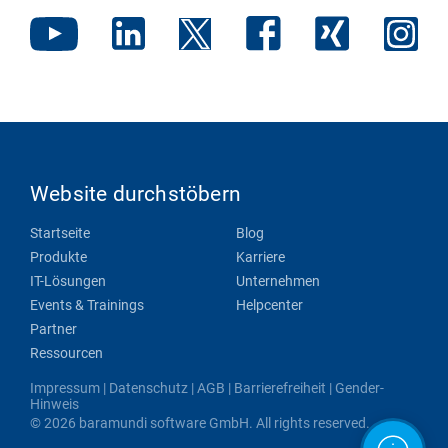
Website durchstöbern
Startseite
Blog
Produkte
Karriere
IT-Lösungen
Unternehmen
Events & Trainings
Helpcenter
Partner
Ressourcen
Impressum
|
Datenschutz
|
AGB
|
Barrierefreiheit
|
Gender-
Hinweis
© 2026 baramundi software GmbH. All rights reserved.