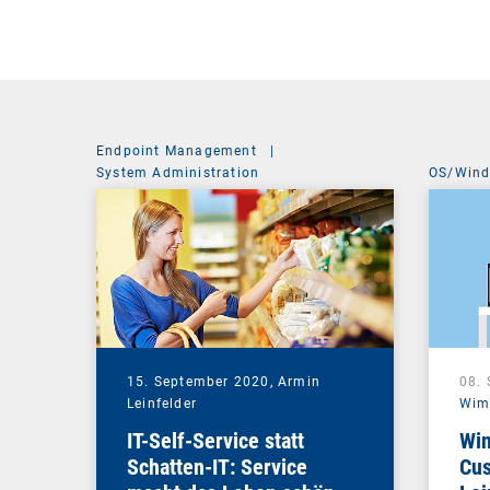
Endpoint Management
|
System Administration
OS/Win
15. September 2020,
Armin
08.
Leinfelder
Wim
IT-Self-Service statt
Win
Schatten-IT: Service
Cus