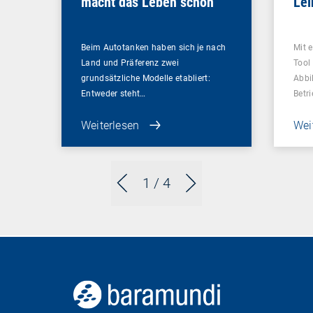
macht das Leben schön
Le
Beim Autotanken haben sich je nach
Mit 
Land und Präferenz zwei
Tool
grundsätzliche Modelle etabliert:
Abbi
Entweder steht…
Betr
Weiterlesen
Wei
1
/ 4