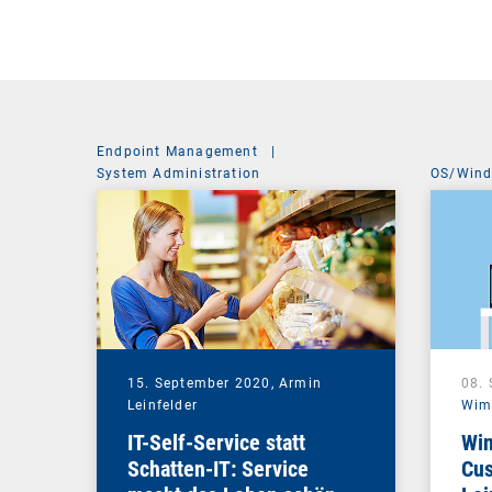
Endpoint Management
|
System Administration
OS/Win
15. September 2020,
Armin
08.
Leinfelder
Wim
IT-Self-Service statt
Win
Schatten-IT: Service
Cus