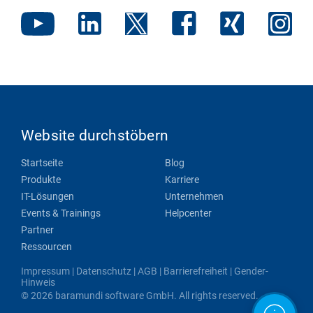
Website durchstöbern
Startseite
Blog
Produkte
Karriere
IT-Lösungen
Unternehmen
Events & Trainings
Helpcenter
Partner
Ressourcen
Impressum
|
Datenschutz
|
AGB
|
Barrierefreiheit
|
Gender-
Hinweis
© 2026 baramundi software GmbH. All rights reserved.