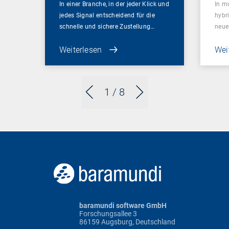
In einer Branche, in der jeder Klick und
In m
jedes Signal entscheidend für die
hybr
schnelle und sichere Zustellung…
neue
Weiterlesen
Wei
1
/ 8
baramundi software GmbH
Forschungsallee 3
86159 Augsburg, Deutschland