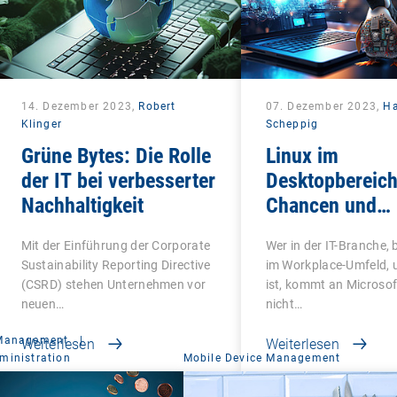
14. Dezember 2023,
Robert
07. Dezember 2023,
H
Klinger
Scheppig
Grüne Bytes: Die Rolle
Linux im
der IT bei verbesserter
Desktopbereich
Nachhaltigkeit
Chancen und
Herausforderu
Mit der Einführung der Corporate
Wer in der IT-Branche,
Sustainability Reporting Directive
im Workplace-Umfeld, 
(CSRD) stehen Unternehmen vor
ist, kommt an Microso
neuen…
nicht…
 Management
|
Weiterlesen
Weiterlesen
ministration
Mobile Device Management