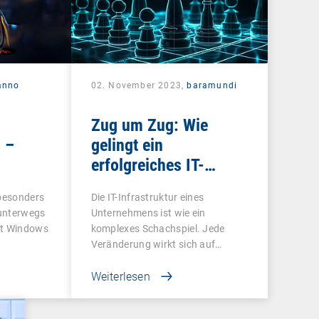
anno
02. November 2023,
baramundi
Zug um Zug: Wie
 –
gelingt ein
erfolgreiches IT-
ngen
Audit?
 besonders
Die IT-Infrastruktur eines
unterwegs
Unternehmens ist wie ein
ft Windows
komplexes Schachspiel. Jede
Veränderung wirkt sich auf…
Weiterlesen