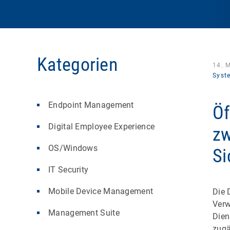
Kategorien
14. 
Syst
Endpoint Management
Öf
Digital Employee Experience
zw
OS/Windows
Si
IT Security
Mobile Device Management
Die 
Verw
Management Suite
Dien
zugä