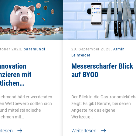
ktober 2023,
baramundi
20. September 2023,
Armin
Leinfelder
nnovation
Messerscharfer Blick
nzieren mit
auf BYOD
tlichen
derprogrammen
nehmend härter werdenden
Der Blick in die Gastronomieküch
en Wettbewerb sollten sich
zeigt: Es gibt Berufe, bei denen
 und mittelständische
Angestellte das eigene
nehmen mit…
Werkzeug…
rlesen
Weiterlesen