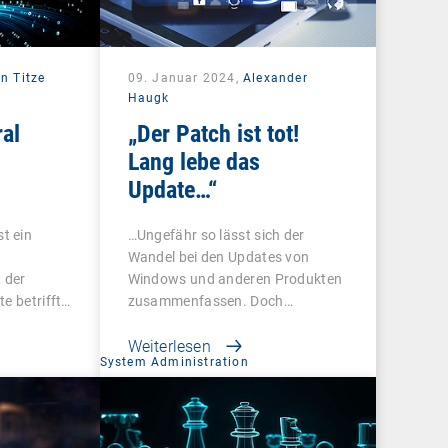
n Titze
09. Januar 2024,
Alexander
Haugk
al
„Der Patch ist tot!
Lang lebe das
Update…“
nge
t ein
…Ungefähr so lässt sich der
Wandel bei den Updates von
 der
Windows und anderen Produkten
e betrifft.
zusammenfassen. Doch…
Weiterlesen
System Administration