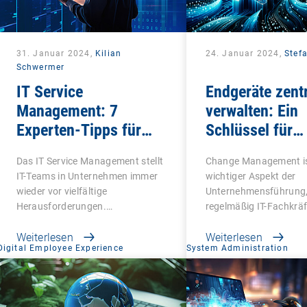
31. Januar 2024,
Kilian
24. Januar 2024,
Stefa
Schwermer
IT Service
Endgeräte zentr
Management: 7
verwalten: Ein
Experten-Tipps für
Schlüssel für
das nächste Level
effektives Cha
Das IT Service Management stellt
Change Management is
Management
IT-Teams in Unternehmen immer
wichtiger Aspekt der
wieder vor vielfältige
Unternehmensführung,
Herausforderungen.…
regelmäßig IT-Fachkräft
…
Weiterlesen
Weiterlesen
Digital Employee Experience
System Administration