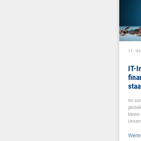
11. O
IT-I
fina
staa
För
Im zu
global
kleine
Unter
Weite