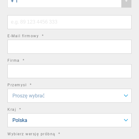
+ 1
country
code
Phone
number
required
E-Mail firmowy
*
field
required
Firma
*
field
required
Przemysł
*
field
Proszę wybrać
required
Kraj
*
field
Polska
required
Wybierz wersję próbną
*