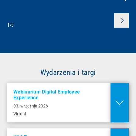
cyberbezpieczeństwa, skutecznie wdrażać
czasu dla działu IT.
wymagania regulacyjne oraz efektywnie
chronić urządzenia końcowe i infrastrukturę
Virtual
IT.
1
/5
Hotel Crystal Mountain
więcej informacji
Bukowa 19A
43-460 Wisla
Wydarzenia i targi
więcej informacji
Webinarium Digital Employee
Experience
03. września 2026
Virtual