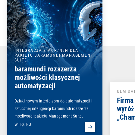
INTEGRACJA Z MCP/N8N DLA
PAKIETU BARAMUNDI MANAGEMENT
SUITE
baramundi rozszerza
możliwości klasycznej
automatyzacji
UEM DA
Firma
Dzięki nowym interfejsom do automatyzacji i
wyróż
sztucznej inteligencji baramundi rozszerza
„Cham
możliwości pakietu Management Suite.
WIĘCEJ