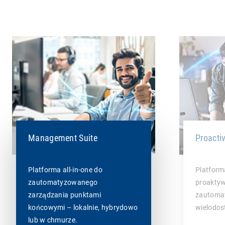
Management Suite
Proacti
Platforma all-in-one do
Platfor
zautomatyzowanego
proaktyw
zarządzania punktami
zautoma
końcowymi – lokalnie, hybrydowo
wielodos
lub w chmurze.