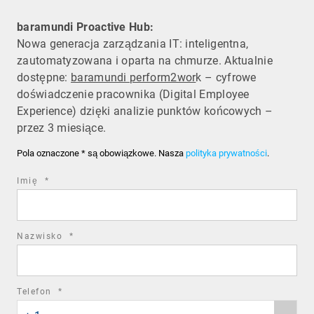
baramundi Proactive Hub:
Nowa generacja zarządzania IT: inteligentna,
zautomatyzowana i oparta na chmurze. Aktualnie
dostępne:
baramundi perform2wor
k – cyfrowe
doświadczenie pracownika (Digital Employee
Experience) dzięki analizie punktów końcowych –
przez 3 miesiące.
Pola oznaczone * są obowiązkowe. Nasza
polityka prywatności
.
required
Imię
*
field
required
Nazwisko
*
field
required
Telefon
*
Phone
field