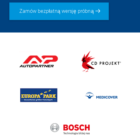
Zamów bezpłatną wersję próbną