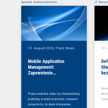
System Administration
IT Secur
10. August 2026,
Franz Braun
10.
Mobile Application
Def
Management:
Dla
Zapewnienie
bez
bezpiecznego używania
pot
aplikacji w procesach
tyl
Nowo
biznesowych
Praca mobilna stała się standardową
każd
praktyką w wielu branżach: czasami
środ
oznacza to, że dane biznesowe…
…