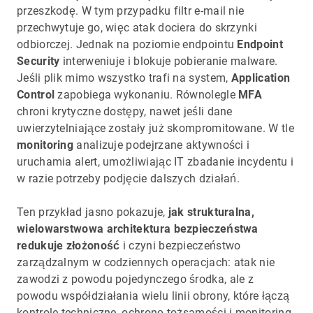
przeszkodę. W tym przypadku filtr e-mail nie
przechwytuje go, więc atak dociera do skrzynki
odbiorczej. Jednak na poziomie endpointu
Endpoint
Security
interweniuje i blokuje pobieranie malware.
Jeśli plik mimo wszystko trafi na system,
Application
Control
zapobiega wykonaniu. Równolegle
MFA
chroni krytyczne dostępy, nawet jeśli dane
uwierzytelniające zostały już skompromitowane. W tle
monitoring
analizuje podejrzane aktywności i
uruchamia alert, umożliwiając IT zbadanie incydentu i
w razie potrzeby podjęcie dalszych działań.
Ten przykład jasno pokazuje,
jak strukturalna,
wielowarstwowa architektura bezpieczeństwa
redukuje złożoność
i czyni bezpieczeństwo
zarządzalnym w codziennych operacjach: atak nie
zawodzi z powodu pojedynczego środka, ale z
powodu współdziałania wielu linii obrony, które łączą
kontrole techniczne, ochronę tożsamości i monitoring.