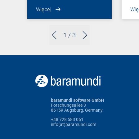
Więcej
Wię
1
/ 3
baramundi software GmbH
Forschungsallee 3
86159 Augsburg, Germany
+48 728 583 061
info(at)baramundi.com