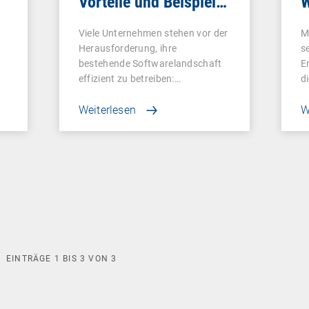
Vorteile und Beispiele
W
für Unternehmen
Viele Unternehmen stehen vor der
M
Herausforderung, ihre
s
bestehende Softwarelandschaft
E
effizient zu betreiben:…
d
Weiterlesen
W
EINTRÄGE
1
BIS
3
VON
3