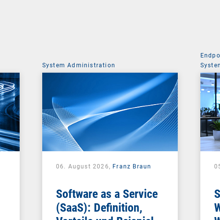
Endpo
System Administration
Syste
06. August 2026,
Franz Braun
0
Software as a Service
S
(SaaS): Definition,
W