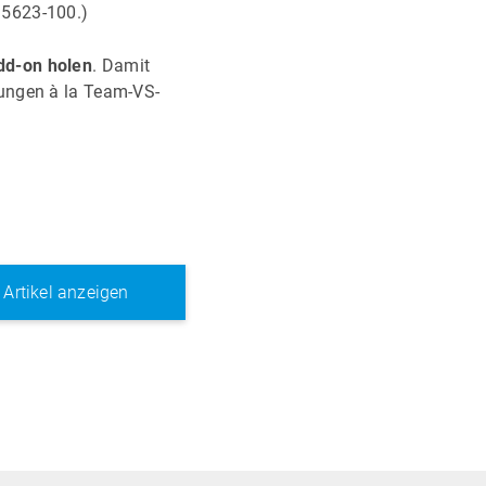
95623-100.)
d-on holen
. Damit
bungen à la Team-VS-
e Artikel anzeigen