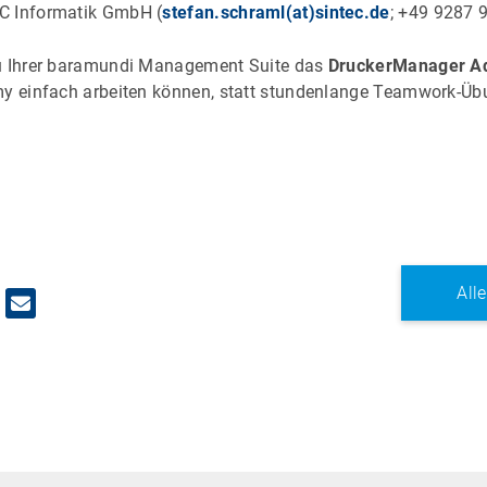
C Informatik GmbH (
stefan.schraml(at)sintec.de
; +49 9287 
u Ihrer baramundi Management Suite das
DruckerManager Ad
my einfach arbeiten können, statt stundenlange Teamwork-Ü
.
All