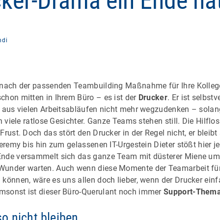
ker-Drama ein Ende ha
ndi
e nach der passenden Teambuilding Maßnahme für Ihre Kolleg
chon mitten in Ihrem Büro – es ist der
Drucker
. Er ist selbst
 aus vielen Arbeitsabläufen nicht mehr wegzudenken – solange
n viele ratlose Gesichter. Ganze Teams stehen still. Die Hilflo
Frust. Doch das stört den Drucker in der Regel nicht, er bleibt
Jeremy bis hin zum gelassenen IT-Urgestein Dieter stößt hier je
Ende versammelt sich das ganze Team mit düsterer Miene um
Wunder warten. Auch wenn diese Momente der Teamarbeit fü
 können, wäre es uns allen doch lieber, wenn der Drucker ein
msonst ist dieser Büro-Querulant noch immer
Support-Them
o nicht bleiben