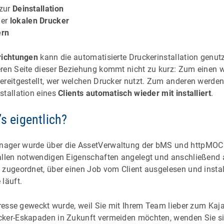
zur
Deinstallation
er
lokalen Drucker
ern
richtungen
kann die automatisierte Druckerinstallation genut
ren Seite dieser Beziehung kommt nicht zu kurz: Zum einen w
ereitgestellt, wer welchen Drucker nutzt. Zum anderen werde
stallation eines
Clients automatisch wieder mit installiert
.
’s eigentlich?
ager wurde über die AssetVerwaltung der bMS und httpMOC re
allen notwendigen Eigenschaften angelegt und anschließend 
 zugeordnet, über einen Job vom Client ausgelesen und instal
läuft.
teresse geweckt wurde, weil Sie mit Ihrem Team lieber zum Ka
cker-Eskapaden in Zukunft vermeiden möchten, wenden Sie si