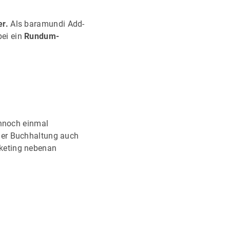
r.
Als baramundi Add-
ei ein
Rundum-
ennoch einmal
der Buchhaltung auch
keting nebenan