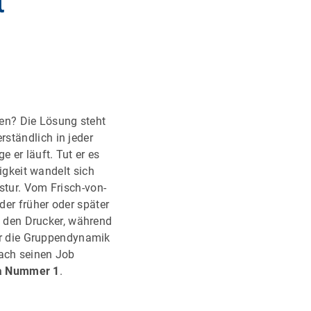
t
en? Die Lösung steht
verständlich in jeder
 er läuft. Tut er es
sigkeit wandelt sich
 stur. Vom Frisch-von-
der früher oder später
 den Drucker, während
r die Gruppendynamik
fach seinen Job
a Nummer 1
.