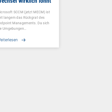
echsel wirklich lohnt
icrosoft SCCM (jetzt MECM) ist
eit langem das Rückgrat des
ndpoint Managements. Da sich
ie Umgebungen…
eiterlesen