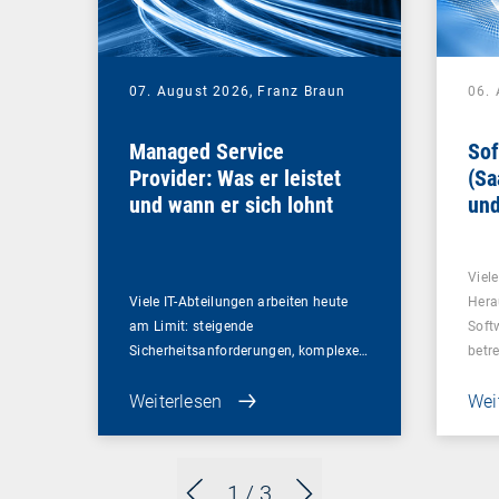
07. August 2026,
Franz Braun
06.
Managed Service
Sof
Provider: Was er leistet
(Sa
und wann er sich lohnt
und
Un
Viel
Viele IT-Abteilungen arbeiten heute
Hera
am Limit: steigende
Soft
Sicherheitsanforderungen, komplexe…
betr
Weiterlesen
Wei
1
/ 3