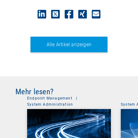
Alle Artikel anzeigen
Mehr lesen?
Endpoint Management
|
System Administration
System 