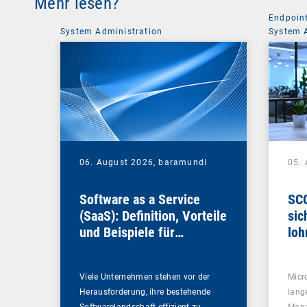
Mehr lesen?
Endpoin
System Administration
System 
06. August 2026,
baramundi
05.
Software as a Service
SCC
(SaaS): Definition, Vorteile
sic
und Beispiele für
loh
Unternehmen
Viele Unternehmen stehen vor der
Micr
Herausforderung, ihre bestehende
lang