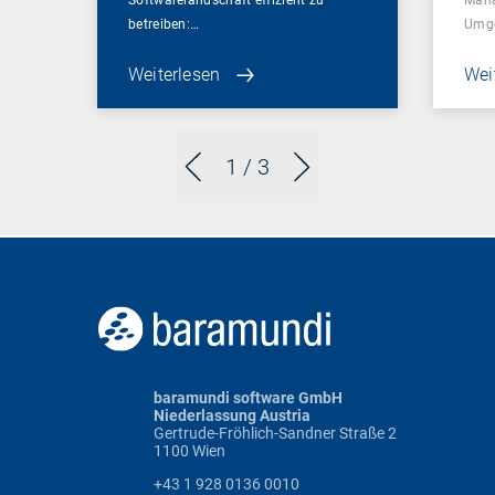
Softwarelandschaft effizient zu
Mana
betreiben:…
Umg
Weiterlesen
Wei
1
/ 3
baramundi software GmbH
Niederlassung Austria
Gertrude-Fröhlich-Sandner Straße 2
1100 Wien
+43 1 928 0136 0010