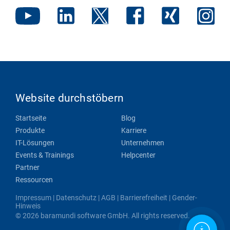
Website durchstöbern
Startseite
Blog
Produkte
Karriere
IT-Lösungen
Unternehmen
Events & Trainings
Helpcenter
Partner
Ressourcen
Impressum
|
Datenschutz
|
AGB
|
Barrierefreiheit
|
Gender-
Hinweis
© 2026 baramundi software GmbH. All rights reserved.