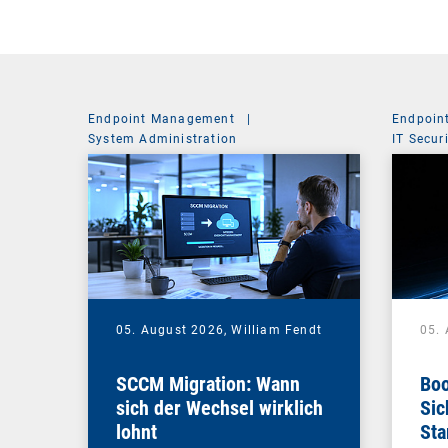
Endpoint Management
|
Endpoin
System Administration
IT Secur
05. August 2026,
William Fendt
05.
SCCM Migration: Wann
Boo
sich der Wechsel wirklich
Sic
lohnt
Sta