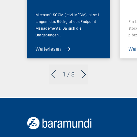
ent
Microsoft SCCM (jetzt MECM) ist seit
langem das Rückgrat des Endpoint
Ein L
Managements. Da sich die
stoc
Umgebungen…
plötz
Weiterlesen
Wei
1
/ 8