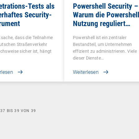
trations-Tests als
Powershell Security –
rhaftes Security-
Warum die Powershel
trument
Nutzung reguliert
werden sollte
tsache, dass die Teilnahme
Powershell ist ein zentraler
utschen Straßenverkehr
Bestandteil, um Unternehmen
ichsweise sicher ist, hängt
effizient zu administrieren. Viele
…
dieser Dienste…
rlesen
Weiterlesen
E
37
BIS
39
VON
39