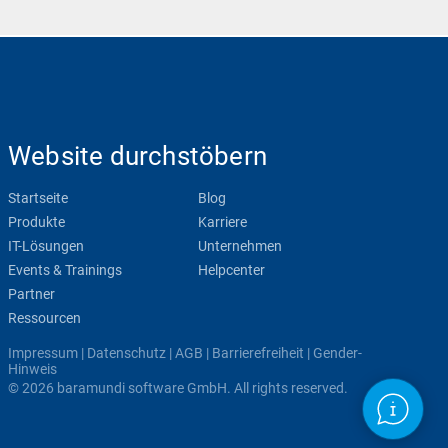
Website durchstöbern
Startseite
Blog
Produkte
Karriere
IT-Lösungen
Unternehmen
Events & Trainings
Helpcenter
Partner
Ressourcen
Impressum
|
Datenschutz
|
AGB
|
Barrierefreiheit
|
Gender-
Hinweis
© 2026 baramundi software GmbH. All rights reserved.