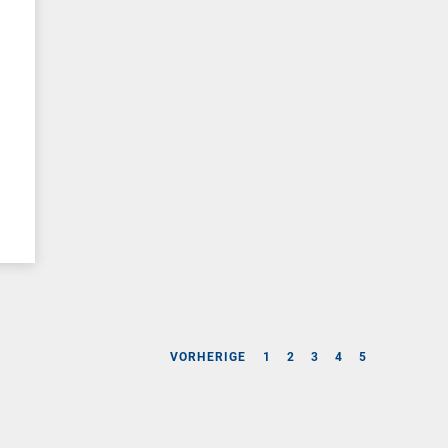
l
VORHERIGE
1
2
3
4
5