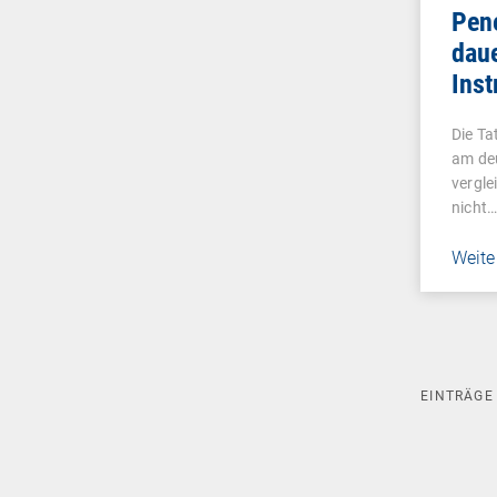
Pene
daue
Ins
Die Ta
am de
vergle
nicht
Weite
EINTRÄG