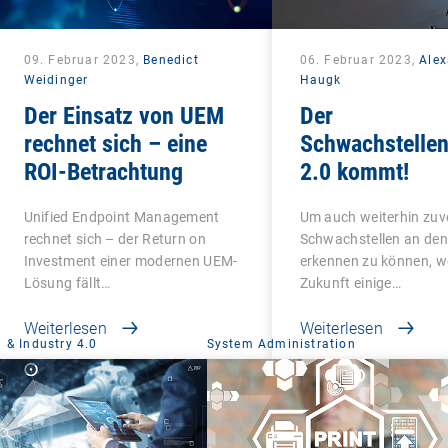
09. Februar 2023,
Benedict
06. Februar 2023,
Ale
Weidinger
Haugk
Der Einsatz von UEM
Der
rechnet sich – eine
Schwachstellen
ROI-Betrachtung
2.0 kommt!
Unified Endpoint Management
Um auch weiterhin zuv
rechnet sich – der Return on
Schwachstellen an den
Investment einer modernen UEM-
erkennen zu können, w
Lösung fällt…
Zukunft einige…
Weiterlesen
Weiterlesen
 & Industry 4.0
System Administration