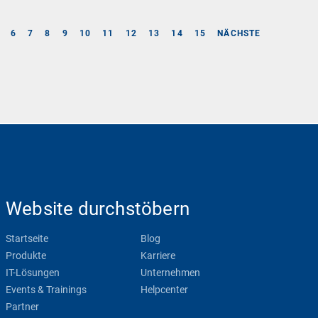
6
7
8
9
10
11
12
13
14
15
NÄCHSTE
Website durchstöbern
Startseite
Blog
Produkte
Karriere
IT-Lösungen
Unternehmen
Events & Trainings
Helpcenter
Partner