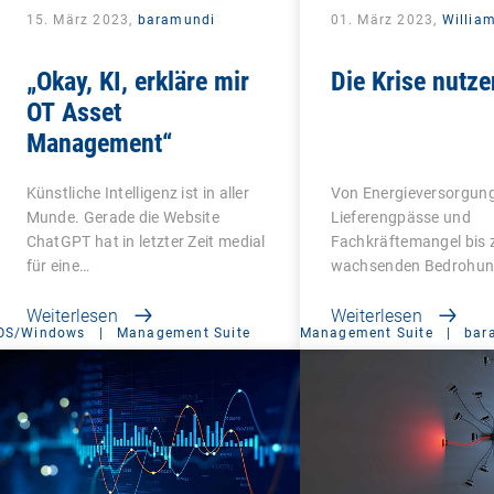
15. März 2023,
baramundi
01. März 2023,
Willia
„Okay, KI, erkläre mir
Die Krise nutze
OT Asset
Management“
Künstliche Intelligenz ist in aller
Von Energieversorgun
Munde. Gerade die Website
Lieferengpässe und
ChatGPT hat in letzter Zeit medial
Fachkräftemangel bis 
für eine…
wachsenden Bedrohun
digitalen…
Weiterlesen
Weiterlesen
OS/Windows
|
Management Suite
Management Suite
|
bar