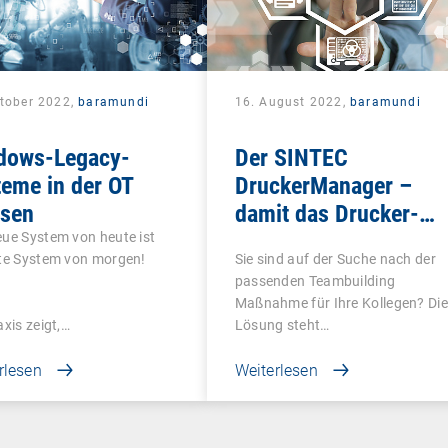
ktober 2022,
baramundi
16. August 2022,
baramundi
dows-Legacy-
Der SINTEC
eme in der OT
DruckerManager –
ösen
damit das Drucker-
Drama ein Ende hat
ue System von heute ist
Sie sind auf der Suche nach der
lte System von morgen!
passenden Teambuilding
Maßnahme für Ihre Kollegen? Die
axis zeigt,…
Lösung steht…
rlesen
Weiterlesen