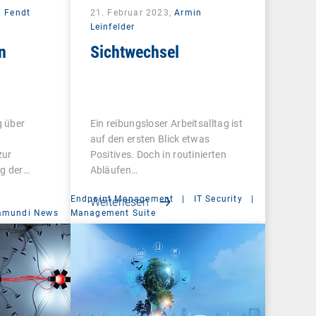
m Fendt
21. Februar 2023,
Armin
Leinfelder
n
Sichtwechsel
g über
Ein reibungsloser Arbeitsalltag ist
auf den ersten Blick etwas
zur
Positives. Doch in routinierten
g der
Abläufen…
Endpoint Management
|
IT Security
|
Weiterlesen
amundi News
Management Suite