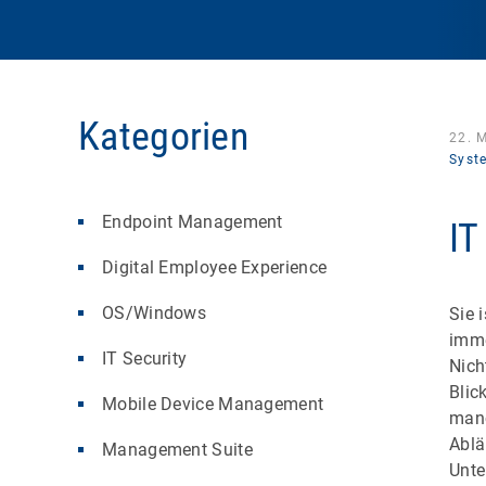
Kategorien
22. 
Syst
Endpoint Management
IT
Digital Employee Experience
OS/Windows
Sie 
imme
IT Security
Nich
Blic
Mobile Device Management
manc
Ablä
Management Suite
Unte