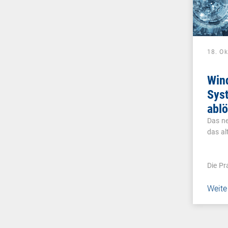
18. O
Win
Syst
abl
Das ne
das a
Die Pr
Weite