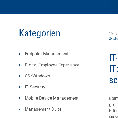
Kategorien
15. 
Syst
Endpoint Management
IT
Digital Employee Experience
IT
OS/Windows
s
IT Security
Mobile Device Management
Beim
grun
Management Suite
hilf
Hand