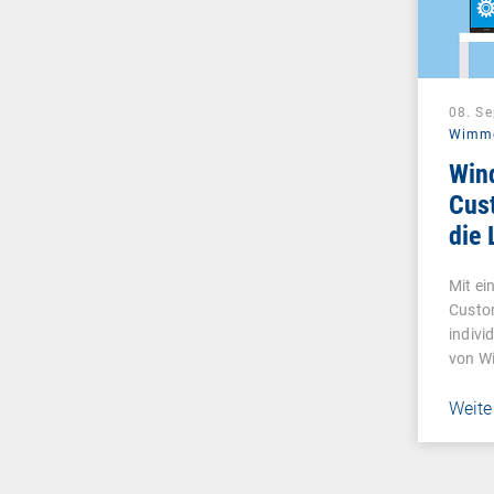
08. S
Wimm
Win
Cust
die
Mit e
Custo
indivi
von W
Betri
Weite