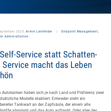
September 2020,
Armin Leinfelder
|
Endpoint Management,
em Administration
-Self-Service statt Schatten-
: Service macht das Leben
chön
 Autotanken haben sich je nach Land und Präferenz zwei
dsätzliche Modelle etabliert: Entweder steht ein
sbereiter Tankwart an der Zapfsäule, der einem alle
griffe abnimmt und das Auto auftankt. Oder aber der