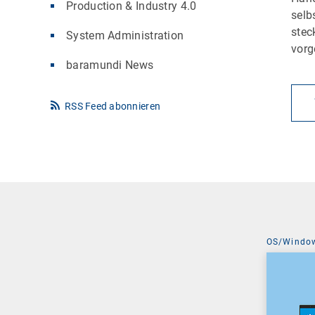
Production & Industry 4.0
selb
stec
System Administration
vorg
baramundi News
RSS Feed abonnieren
OS/Windo