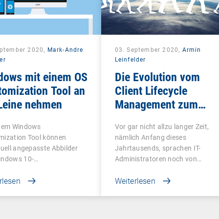
eptember 2020,
Mark-Andre
03. September 2020,
Armin
er
Leinfelder
dows mit einem OS
Die Evolution vom
omization Tool an
Client Lifecycle
 Leine nehmen
Management zum
Unified Endpoint
inem Windows
Vor gar nicht allzu langer Zeit,
Management
mization Tool können
nämlich Anfang dieses
duell angepasste Abbilder
Jahrtausends, sprachen IT-
indows 10-
Administratoren noch von…
ebssystemen…
rlesen
Weiterlesen