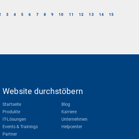
2
3
4
5
6
7
8
9
10
11
12
13
14
15
Website durchstöbern
Startseite
Blog
Produkte
Karriere
IT-Lösungen
Unternehmen
Events & Trainings
Helpcenter
Partner