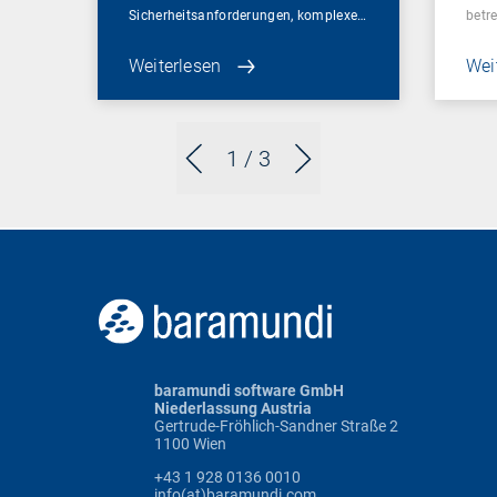
Sicherheitsanforderungen, komplexe…
betr
Weiterlesen
Wei
1
/ 3
baramundi software GmbH
Niederlassung Austria
Gertrude-Fröhlich-Sandner Straße 2
1100 Wien
+43 1 928 0136 0010
info(at)baramundi.com