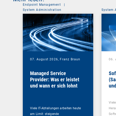
Endpoint Management
|
System Administration
System 
07. August 2026,
Franz Braun
06.
Managed Service
Sof
Provider: Was er leistet
(Sa
und wann er sich lohnt
und
Un
Viel
Viele IT-Abteilungen arbeiten heute
Hera
am Limit: steigende
Soft