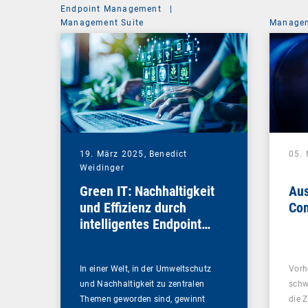
Endpoint Management
|
Management Suite
Managem
19. März 2025,
Benedict
05.
Weidinger
Green IT: Nachhaltigkeit
Aus
und Effizienz durch
Com
intelligentes Endpoint
Management
In einer Welt, in der Umweltschutz
Vorh
und Nachhaltigkeit zu zentralen
schw
Themen geworden sind, gewinnt
die 