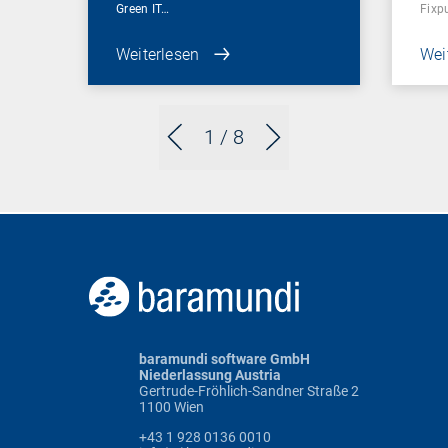
Green IT…
Fixp
Weiterlesen
Wei
1
/ 8
baramundi software GmbH
Niederlassung Austria
Gertrude-Fröhlich-Sandner Straße 2
1100 Wien
+43 1 928 0136 0010