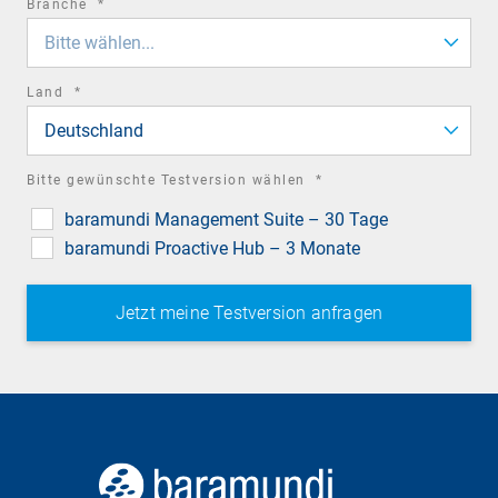
required
Branche
*
field
Bitte wählen...
required
Land
*
field
Deutschland
required
Bitte gewünschte Testversion wählen
*
field
baramundi Management Suite – 30 Tage
baramundi Proactive Hub – 3 Monate