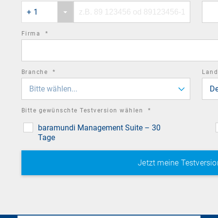
Phone
Phone
field
+ 1
country
number
code
required
Firma
*
field
required
Branche
*
Lan
field
Bitte wählen...
De
required
Bitte gewünschte Testversion wählen
*
field
baramundi Management Suite – 30
Tage