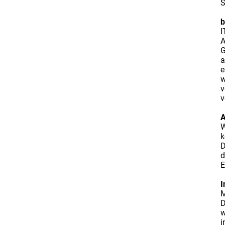
S
b
I
A
G
a
e
w
v
v
A
W
k
D
d
E
I
M
D
w
i