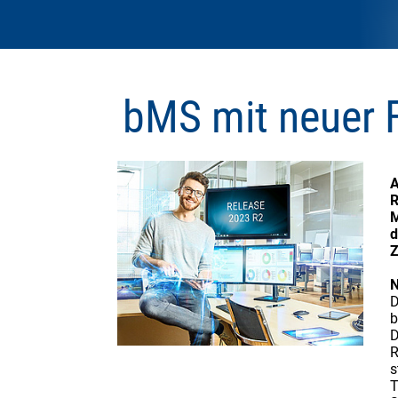
bMS mit neuer F
A
R
M
d
Z
N
D
b
D
R
s
T