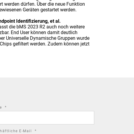
ert werden dürfen. Über die neue Funktion
ewiesenen Geräten gestartet werden.
oint Identifizierung, et al.
asst die bMS 2023 R2 auch noch weitere
tzbar. End User können damit deutlich
 über Universelle Dynamische Gruppen wurde
 Chips gefiltert werden. Zudem können jetzt
required
me
*
field
required
häftliche E-Mail
*