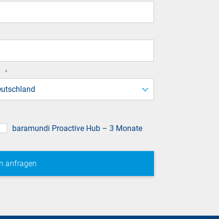
field
required
d
*
field
utschland
baramundi Proactive Hub – 3 Monate