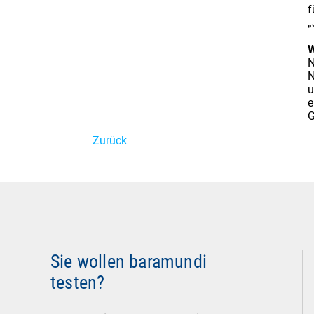
f
„
W
N
N
u
e
G
Zurück
Sie wollen baramundi
testen?