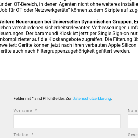
ür den OT-Bereich, in denen Agenten nicht ohne weiteres installi
Job für OT oder Netzwerkgeräte“ können zudem Skripte auf zug
eitere Neuerungen bei Universellen Dynamischen Gruppen, Endp
eben verschiedenen sicherheitsrelevanten Verbesserungen umf
euerungen: Der baramundi Kiosk ist jetzt per Single Sign-on nu
nkomplizierter auf die Kioskangebote zugreifen. Die Filterung
rweitert: Geräte können jetzt nach ihren verbauten Apple Silicon
eräte auch nach Filtergruppenzugehörigkeit gefiltert werden.
Felder mit * sind Pflichtfelder. Zur
Datenschutzerklärung
.
required
Vorname
*
Na
field
required
Telefon
*
Gesc