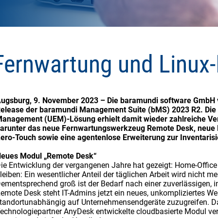
ernwartung und Linux-
ugsburg, 9. November 2023 – Die baramundi software GmbH v
elease der baramundi Management Suite (bMS) 2023 R2. Die
anagement (UEM)-Lösung erhielt damit wieder zahlreiche Ve
arunter das neue Fernwartungswerkzeug Remote Desk, neue F
ero-Touch sowie eine agentenlose Erweiterung zur Inventaris
eues Modul „Remote Desk“
ie Entwicklung der vergangenen Jahre hat gezeigt: Home-Offi
leiben: Ein wesentlicher Anteil der täglichen Arbeit wird nicht m
ementsprechend groß ist der Bedarf nach einer zuverlässigen, 
emote Desk steht IT-Admins jetzt ein neues, unkompliziertes W
tandortunabhängig auf Unternehmensendgeräte zuzugreifen. 
echnologiepartner AnyDesk entwickelte cloudbasierte Modul ver