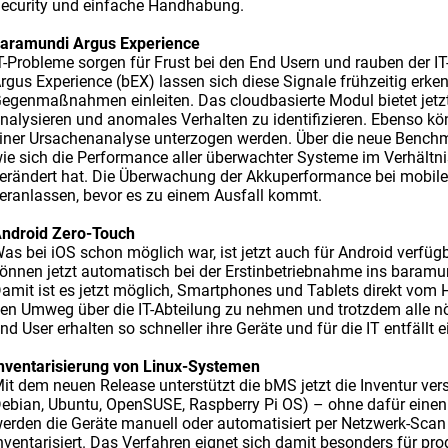
ecurity und einfache Handhabung.
aramundi Argus Experience
T-Probleme sorgen für Frust bei den End Usern und rauben der IT
rgus Experience (bEX) lassen sich diese Signale frühzeitig erken
egenmaßnahmen einleiten. Das cloudbasierte Modul bietet jetzt 
nalysieren und anomales Verhalten zu identifizieren. Ebenso
iner Ursachenanalyse unterzogen werden. Über die neue Benchma
ie sich die Performance aller überwachter Systeme im Verhält
erändert hat. Die Überwachung der Akkuperformance bei mobilen
eranlassen, bevor es zu einem Ausfall kommt.
ndroid Zero-Touch
as bei iOS schon möglich war, ist jetzt auch für Android verfü
önnen jetzt automatisch bei der Erstinbetriebnahme ins bar
amit ist es jetzt möglich, Smartphones und Tablets direkt vom 
en Umweg über die IT-Abteilung zu nehmen und trotzdem alle nö
nd User erhalten so schneller ihre Geräte und für die IT entfällt 
nventarisierung von Linux-Systemen
it dem neuen Release unterstützt die bMS jetzt die Inventur vers
ebian, Ubuntu, OpenSUSE, Raspberry Pi OS) – ohne dafür einen 
erden die Geräte manuell oder automatisiert per Netzwerk-Scan
nventarisiert. Das Verfahren eignet sich damit besonders für 