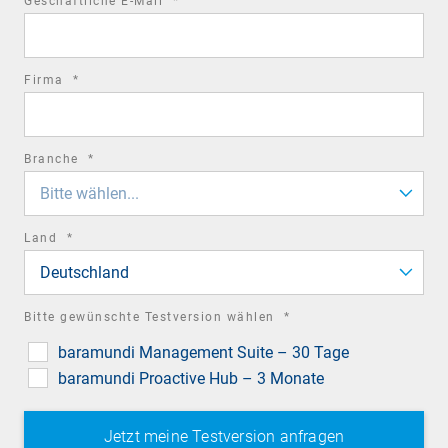
Geschäftliche E-Mail
*
field
required
Firma
*
field
required
Branche
*
field
Bitte wählen...
required
Land
*
field
Deutschland
required
Bitte gewünschte Testversion wählen
*
field
baramundi Management Suite – 30 Tage
baramundi Proactive Hub – 3 Monate