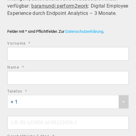
verfügbar:
baramundi perform2work
: Digital Employee
Experience durch Endpoint Analytics – 3 Monate.
Felder mit * sind Pflichtfelder. Zur
Datenschutzerklärung
.
required
Vorname
*
field
required
Name
*
field
required
Telefon
*
Phone
field
+ 1
country
code
Phone
number
required