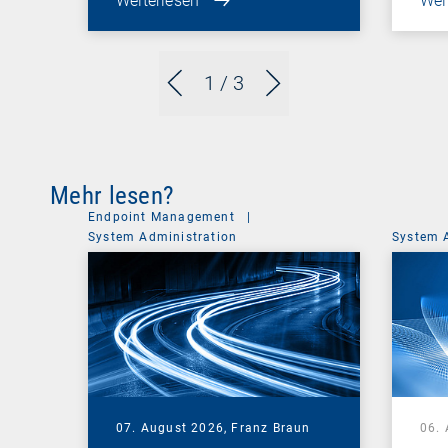
Weiterlesen
Wei
1
/ 3
Mehr lesen?
Endpoint Management
|
System Administration
System 
07. August 2026,
Franz Braun
06.