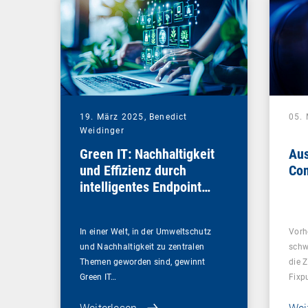
19. März 2025,
Benedict
05.
Weidinger
Green IT: Nachhaltigkeit
Aus
und Effizienz durch
Com
intelligentes Endpoint
Management
In einer Welt, in der Umweltschutz
Vorh
und Nachhaltigkeit zu zentralen
schw
Themen geworden sind, gewinnt
die 
Green IT…
Fixp