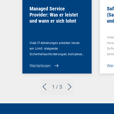
Managed Service
Sof
Provider: Was er leistet
(Sa
und wann er sich lohnt
und
Un
Viel
Viele IT-Abteilungen arbeiten heute
Hera
am Limit: steigende
Soft
Sicherheitsanforderungen, komplexe…
betr
Weiterlesen
Wei
1
/ 3