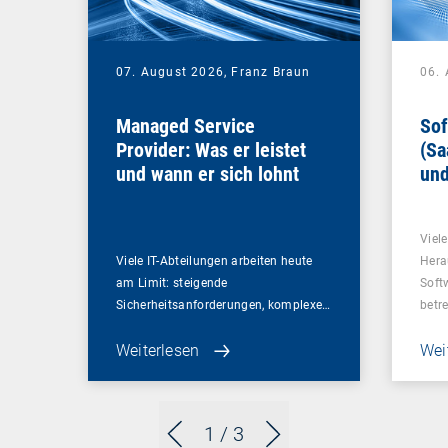
07. August 2026,
Franz Braun
06.
Managed Service
Sof
Provider: Was er leistet
(Sa
und wann er sich lohnt
und
Un
Viel
Viele IT-Abteilungen arbeiten heute
Hera
am Limit: steigende
Soft
Sicherheitsanforderungen, komplexe…
betr
Weiterlesen
Wei
1
/ 3