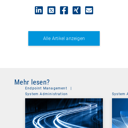
Alle Artikel anzeigen
Mehr lesen?
Endpoint Management
|
System Administration
System 