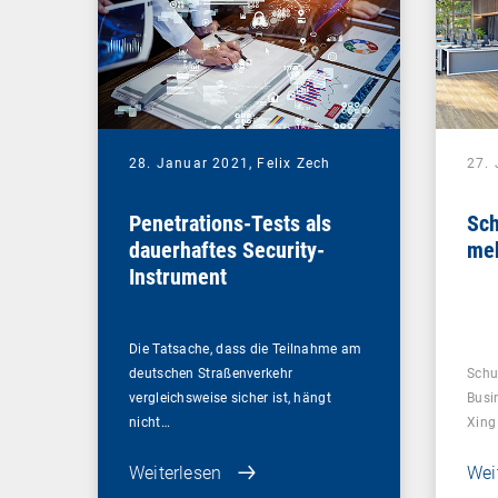
28. Januar 2021,
Felix Zech
27.
Penetrations-Tests als
Sch
dauerhaftes Security-
me
Instrument
Die Tatsache, dass die Teilnahme am
deutschen Straßenverkehr
Schu
vergleichsweise sicher ist, hängt
Busi
nicht…
Xing
Weiterlesen
Wei