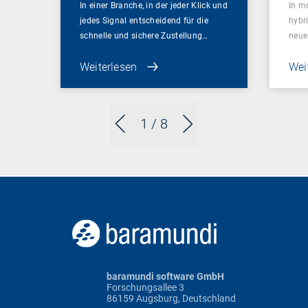
In einer Branche, in der jeder Klick und
In m
jedes Signal entscheidend für die
hybr
schnelle und sichere Zustellung…
neue
Weiterlesen
Wei
1
/ 8
baramundi software GmbH
Forschungsallee 3
86159 Augsburg, Deutschland