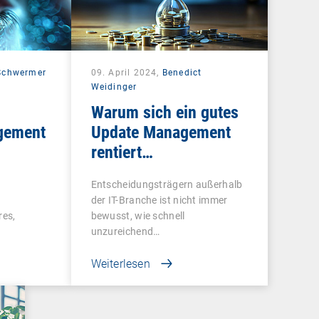
 Schwermer
09. April 2024,
Benedict
Weidinger
Warum sich ein gutes
gement
Update Management
rentiert…
Entscheidungsträgern außerhalb
der IT-Branche ist nicht immer
res,
bewusst, wie schnell
unzureichend…
Netzwerk
Weiterlesen