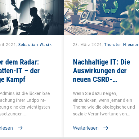
ril 2024,
Sebastian Wasik
28. März 2024,
Thorsten Niesner
er dem Radar:
Nachhaltige IT: Die
tten-IT – der
Auswirkungen der
ge Kampf
neuen CSRD-
Regelungen
-Admins ist die lückenlose
Wenn Sie dazu neigen,
achung ihrer Endpoint-
einzunicken, wenn jemand ein
ung eine der wichtigsten
Thema wie die ökologische und
ssetzungen,…
soziale Verantwortung von…
rlesen
Weiterlesen