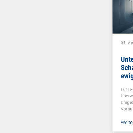
04. Ap
Unt
Scha
ewi
Für IT
Überw
Umgeb
Vorau
Weite