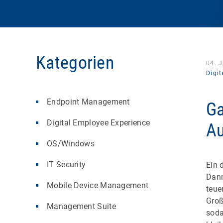
Kategorien
04. J
Digi
Endpoint Management
Ga
Digital Employee Experience
Au
OS/Windows
IT Security
Ein 
Dann
Mobile Device Management
teue
Groß
Management Suite
soda