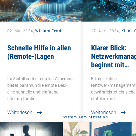
02. Mai 2024,
William Fendt
17. April 2024,
Kilian
Schnelle Hilfe in allen
Klarer Blick:
(Remote-)Lagen
Netzwerkmana
beginnt mit
Transparenz
Im Zeitalter des mobilen Arbeitens
Erfolgreiches
bietet baramundi Remote Desk
Netzwerkmanagement
eine schnelle und einfache
gewährleistet ein siche
Lösung für die…
stabiles und
hochleistungsfähiges 
Weiterlesen
in…
Weiterlesen
System Administration