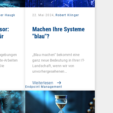
der Haugk
22. Mai 2024,
Robert Klinger
sor:
Machen Ihre Systeme
ür
"blau"?
umgebungen
„Blau machen“ bekommt eine
te-Arbeiten
ganz neue Bedeutung in Ihrer IT-
Die
Landschaft, wenn wir von
unvorhergesehenen…
Weiterlesen
Endpoint Management