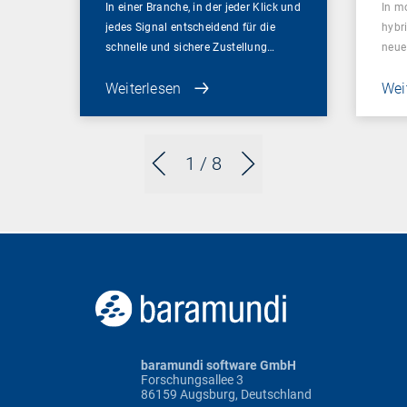
In einer Branche, in der jeder Klick und
In m
jedes Signal entscheidend für die
hybr
schnelle und sichere Zustellung…
neue
Weiterlesen
Wei
1
/ 8
baramundi software GmbH
Forschungsallee 3
86159 Augsburg, Deutschland