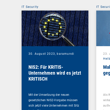
IT Security
IT Secur
30. August 2023,
baramundi
23.
Hel
NIS2: Für KRITIS-
Mal
Unternehmen wird es jetzt
geg
KRITISCH
Mit der Umsetzung der neuen
Als 
gesetzlichen NIS2-Vorgabe müssen
wirk
sich jetzt viele Unternehmen mit Sitz
auth