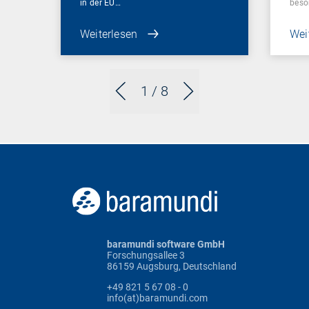
in der EU…
beso
Weiterlesen
Wei
1
/ 8
baramundi software GmbH
Forschungsallee 3
86159 Augsburg, Deutschland
+49 821 5 67 08 - 0
info(at)baramundi.com