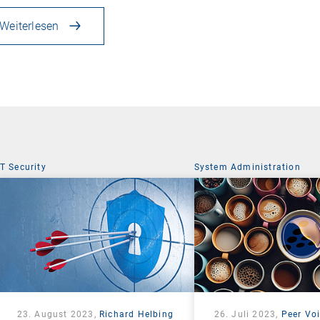
Weiterlesen
IT Security
System Administration
23. August 2023,
Richard Helbing
26. Juli 2023,
Peer Voi