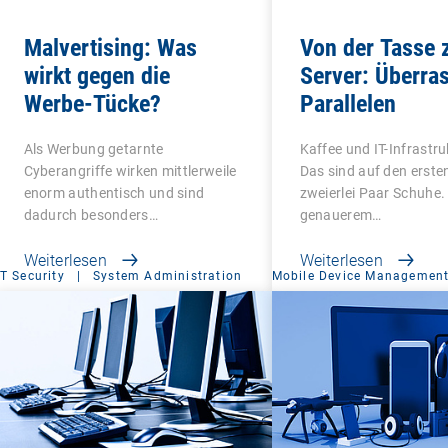
Malvertising: Was
Von der Tasse
wirkt gegen die
Server: Überra
Werbe-Tücke?
Parallelen
Als Werbung getarnte
Kaffee und IT-Infrastr
Cyberangriffe wirken mittlerweile
Das sind auf den ersten
enorm authentisch und sind
zweierlei Paar Schuhe.
dadurch besonders…
genauerem…
Weiterlesen
Weiterlesen
IT Security
|
System Administration
Mobile Device Managemen