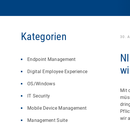
Kategorien
30. 
NI
Endpoint Management
wi
Digital Employee Experience
OS/Windows
Mit 
IT Security
müss
drin
Mobile Device Management
Pfli
wir a
Management Suite