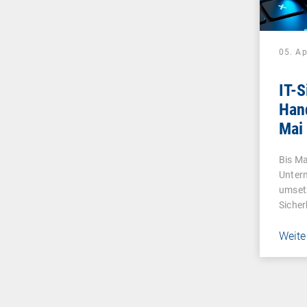
05. Ap
IT-S
Han
Mai
Bis M
Unter
umsetz
Sicher
Weite