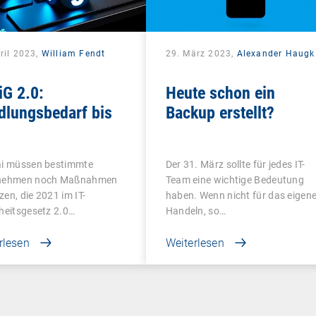
ril 2023,
William Fendt
29. März 2023,
Alexander Haugk
iG 2.0:
Heute schon ein
dlungsbedarf bis
Backup erstellt?
ai müssen bestimmte
Der 31. März sollte für jedes IT-
nehmen noch Maßnahmen
Team eine wichtige Bedeutung
en, die 2021 im IT-
haben. Wenn nicht für das eigen
heitsgesetz 2.0…
Handeln, so…
rlesen
Weiterlesen