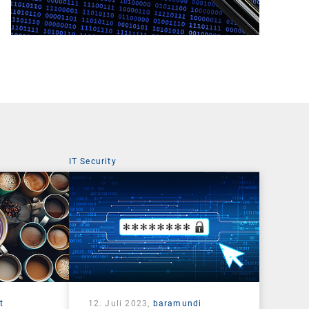
IT Security
t
12. Juli 2023,
baramundi