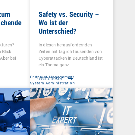
 zum
Safety vs. Security –
schende
Wo ist der
Unterschied?
ukturen?
In diesen herausfordernden
 Blick
Zeiten mit täglich tausenden von
 Aber bei
Cyberattacken in Deutschland ist
ein Thema ganz…
Endpoint Management
|
Weiterlesen
t
System Administration