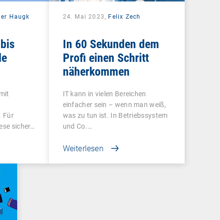
der Haugk
24. Mai 2023,
Felix Zech
bis
In 60 Sekunden dem
le
Profi einen Schritt
näherkommen
 mit
IT kann in vielen Bereichen
einfacher sein – wenn man weiß,
. Für
was zu tun ist. In Betriebssystem
ese sicher…
und Co.…
Weiterlesen