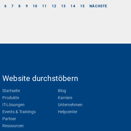
6
7
8
9
10
11
12
13
14
15
NÄCHSTE
Website durchstöbern
Startseite
Blog
Produkte
Karriere
IT-Lösungen
Unternehmen
Events & Trainings
Helpcenter
Partner
Ressourcen