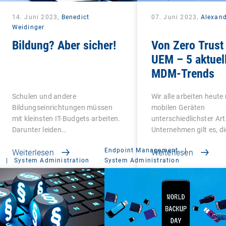
14. Juni 2023,
Benedict
07. Juni 2023,
Alexan
Weidinger
Bildung? Aber sicher!
Von Zero Trust 
UEM – 5 aktuel
MDM-Trends
Schulen und andere
Wir alle arbeiten heute
Bildungseinrichtungen müssen
mobilen Geräten
mit kleinsten IT-Budgets arbeiten.
unterschiedlichster Art
Darunter leiden…
Unternehmen gilt es, di
Endpoint Management
|
Weiterlesen
Weiterlesen
|
System Administration
System Administration