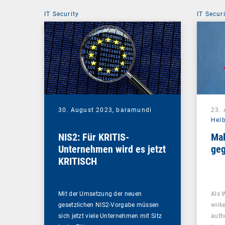
IT Security
IT Secur
30. August 2023,
baramundi
23.
Hel
NIS2: Für KRITIS-
Mal
Unternehmen wird es jetzt
geg
KRITISCH
Mit der Umsetzung der neuen
Als 
gesetzlichen NIS2-Vorgabe müssen
wirk
sich jetzt viele Unternehmen mit Sitz
auth