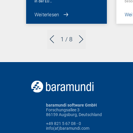
in der EU…
beso
Weiterlesen
Wei
1
/ 8
baramundi software GmbH
Forschungsallee 3
86159 Augsburg, Deutschland
+49 821 5 67 08 - 0
info(at)baramundi.com