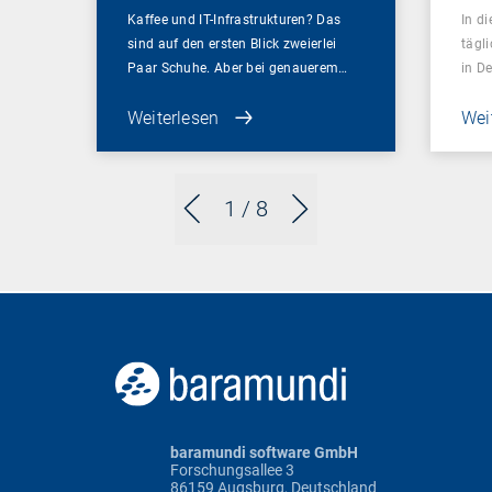
Kaffee und IT-Infrastrukturen? Das
In d
sind auf den ersten Blick zweierlei
tägl
Paar Schuhe. Aber bei genauerem…
in D
Weiterlesen
Wei
1
/ 8
baramundi software GmbH
Forschungsallee 3
86159 Augsburg, Deutschland