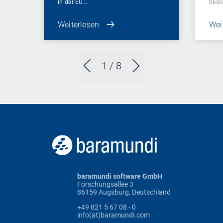
in der EU…
beso
Weiterlesen
Wei
1
/ 8
baramundi software GmbH
Forschungsallee 3
86159 Augsburg, Deutschland
+49 821 5 67 08 - 0
info(at)baramundi.com