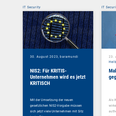
IT Security
IT Secur
30. August 2023,
baramundi
23.
Hel
NIS2: Für KRITIS-
Mal
Unternehmen wird es jetzt
geg
KRITISCH
Mit der Umsetzung der neuen
Als 
gesetzlichen NIS2-Vorgabe müssen
wirk
sich jetzt viele Unternehmen mit Sitz
auth