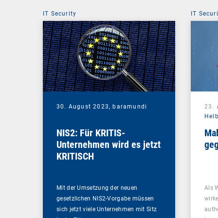
IT Security
IT Secur
30. August 2023,
baramundi
23.
Hel
NIS2: Für KRITIS-
Mal
Unternehmen wird es jetzt
geg
KRITISCH
Mit der Umsetzung der neuen
Als 
gesetzlichen NIS2-Vorgabe müssen
wirk
sich jetzt viele Unternehmen mit Sitz
auth