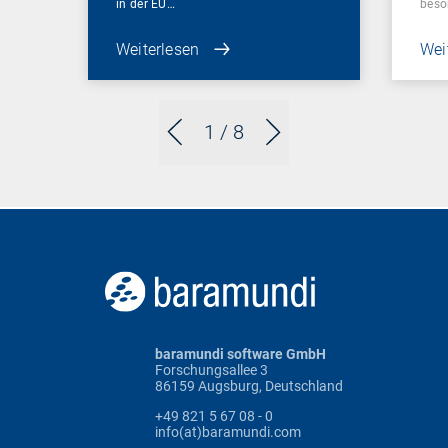
in der EU…
beso
Weiterlesen
Wei
1
/ 8
baramundi software GmbH
Forschungsallee 3
86159 Augsburg, Deutschland
+49 821 5 67 08 - 0
info(at)baramundi.com