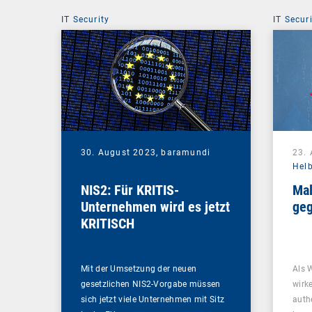
IT Security
IT Secur
30. August 2023,
baramundi
23.
Hel
NIS2: Für KRITIS-
Mal
Unternehmen wird es jetzt
geg
KRITISCH
Mit der Umsetzung der neuen
Als 
gesetzlichen NIS2-Vorgabe müssen
wirk
sich jetzt viele Unternehmen mit Sitz
auth