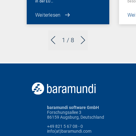
in der EU…
beso
Weiterlesen
Wei
1
/ 8
baramundi software GmbH
Forschungsallee 3
86159 Augsburg, Deutschland
+49 821 5 67 08 - 0
info(at)baramundi.com