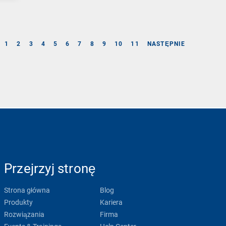
1
2
3
4
5
6
7
8
9
10
11
NASTĘPNIE
Przejrzyj stronę
Strona główna
Blog
Produkty
Kariera
Rozwiązania
Firma