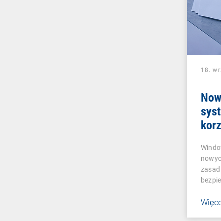
18. w
Nowa
sys
korz
admi
Windo
nowyc
zasad 
bezpi
Więce