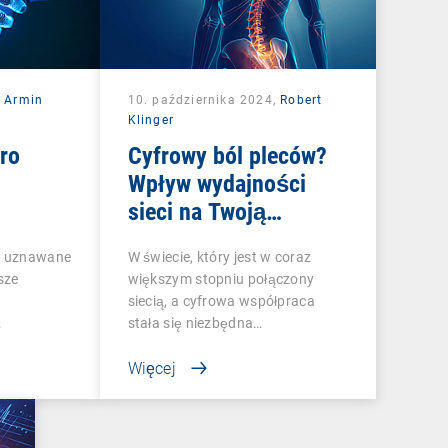
,
Armin
10. października 2024,
Robert
Klinger
ro
Cyfrowy ból pleców?
Wpływ wydajności
sieci na Twoją
strategię DEX
st uznawane
W świecie, który jest w coraz
sze
większym stopniu połączony
siecią, a cyfrowa współpraca
…
stała się niezbędna…
Więcej