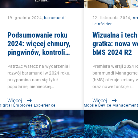
19. grudnia 2024,
baramundi
22. listopada 2024,
Ar
Leinfelder
Podsumowanie roku
Wizualna i tec
2024: więcej chmury,
gratka: nowa w
pingwinów, kontroli
bMS 2024 R2
dla działów IT
Patrząc wstecz na wydarzenia i
Premiera wersji 2024 R
rozwój baramundi w 2024 roku,
baramundi Managemen
przypomina nam się tytuł
(bMS) oferuje zmiany 
popularnej niemieckiej…
oraz nowe funkcje i…
Więcej
Więcej
Digital Employee Experience
Mobile Device Managemen