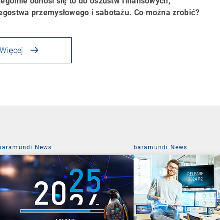
ególnie odnosi się to do oszustw finansowych,
egostwa przemysłowego i sabotażu. Co można zrobić?
Więcej
baramundi News
baramundi News