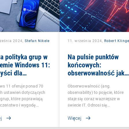
rześnia 2024,
Stefan Nikele
11. września 2024,
Robert Klinge
 polityka grup w
Na pulsie punktów
temie Windows 11:
końcowych:
yści dla
obserwowalność jako
nistratorów IT
EKG w IT
ws 11 oferuje ponad 70
Obserwowalność (ang.
h ustawień dotyczących
observability) to pojęcie, które
grup, które poprawiają
staje się coraz ważniejsze w
eczeństwo i wygodę…
świecie IT. Odnosi się…
j
Więcej