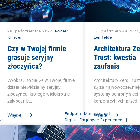
28. października 2024,
Robert
16. października 2024
Klinger
Leinfelder
Czy w Twojej firmie
Architektura Ze
grasuje seryjny
Trust: kwestia
złoczyńca?
zaufania
Wyobraź sobie, że w Twojej firmie
Architektury Zero Tru
działa niewidzialny seryjny
są za najnowocześniej
złoczyńca, którego wielokrotne
systemy ochrony sieci
zakłócanie…
korporacyjnych przed
Endpoint Management
|
Więcej
Więcej
ws
Digital Employee Experience
|
Management Suite