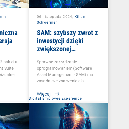
min
06. listopada 2024,
Kilian
Schwermer
hniczna
SAM: szybszy zwrot z
ersja
inwestycji dzięki
zwiększonej
produktywności
2 pakietu
Sprawne zarządzanie
t Suite
oprogramowaniem (Software
wizualne
Asset Management - SAM) ma
zasadnicze znaczenie dla…
Więcej
t
Digital Employee Experience