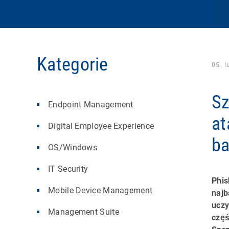
Kategorie
05. 
Sz
Endpoint Management
at
Digital Employee Experience
ba
OS/Windows
IT Security
Phis
Mobile Device Management
najb
uczy
Management Suite
częś