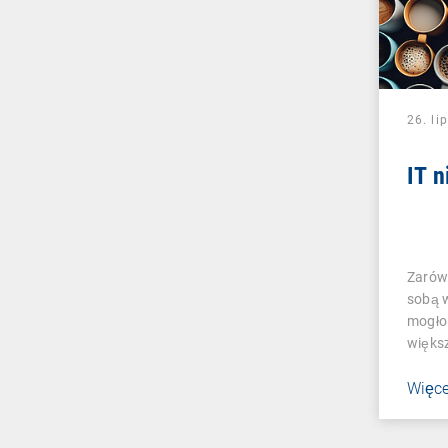
26. li
IT 
Zarówn
sobą w
mogło
więks
Więce