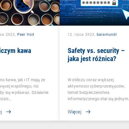
pca 2023,
Peer Voit
12. lipca 2023,
baramundi
niczym kawa
Safety vs. security –
jaka jest różnica?
o kawa, jak i IT mają ze
W obliczu coraz większej
ięcej wspólnego, niż
aktywności cyberprzestępców,
by się wydawać. Działanie
temat bezpieczeństwa
zości…
informatycznego stał się jednym
z…
j
Więcej