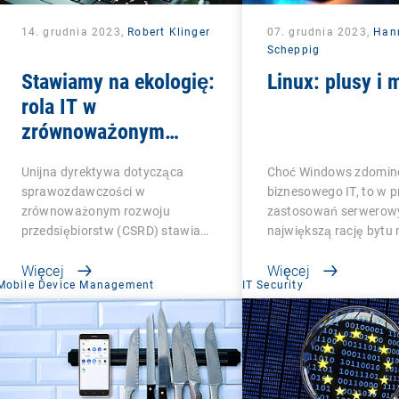
14. grudnia 2023,
Robert Klinger
07. grudnia 2023,
Han
Scheppig
Stawiamy na ekologię:
Linux: plusy i 
rola IT w
zrównoważonym
rozwoju
Unijna dyrektywa dotycząca
Choć Windows zdomin
sprawozdawczości w
biznesowego IT, to w 
zrównoważonym rozwoju
zastosowań serwerow
przedsiębiorstw (CSRD) stawia
największą rację bytu
firmy…
Więcej
Więcej
Mobile Device Management
IT Security