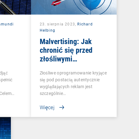
amundi
23. sierpnia 2023,
Richard
Helbing
Malvertising: Jak
chronić się przed
złośliwymi
reklamami?
djąć
Złośliwe oprogramowanie kryjące
spełnić
się pod postacią autentycznie
wyglądających reklam jest
 Celem…
szczególnie…
Więcej