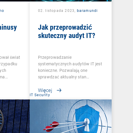
no
02. listopada 2023,
baramundi
minusy
Jak przeprowadzić
skuteczny audyt IT?
ował świat
Przeprowadzanie
przypadku
systematycznych audytów IT jest
ych
konieczne. Pozwalają one
 ma…
sprawdzać aktualny stan…
Więcej
IT Security