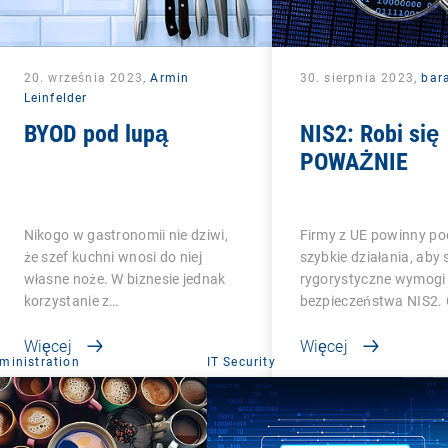
20. września 2023,
Armin
30. sierpnia 2023,
bar
Leinfelder
BYOD pod lupą
NIS2: Robi się
POWAŻNIE
Nikogo w gastronomii nie dziwi,
Firmy z UE powinny po
że szef kuchni wnosi do niej
szybkie działania, aby 
własne noże. W biznesie jednak
rygorystyczne wymogi
korzystanie z…
bezpieczeństwa NIS2.
Więcej
Więcej
ministration
IT Security