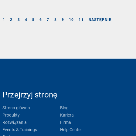
1
2
3
4
5
6
7
8
9
10
11
NASTĘPNIE
Przejrzyj stronę
Strona główna
Blog
Produkty
Kariera
Rozwiązania
Firma
Events & Trainings
Help Center