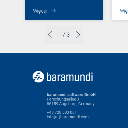
Więcej
Wię
1
/ 3
baramundi software GmbH
Forschungsallee 3
86159 Augsburg, Germany
+48 728 583 061
info(at)baramundi.com