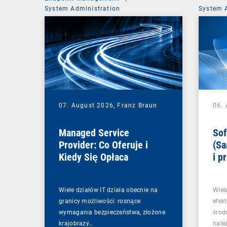
System Administration
System 
07. August 2026,
Franz Braun
06.
Managed Service
Sof
Provider: Co Oferuje i
(Sa
Kiedy Się Opłaca
i p
Wiele działów IT działa obecnie na
Wiel
granicy możliwości: rosnące
efek
wymagania bezpieczeństwa, złożone
środ
krajobrazy…
nale