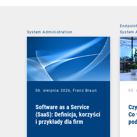
Endpoin
System Administration
System 
06. sierpnia 2026,
Franz Braun
05. 
Software as a Service
Czy
(SaaS): Definicja, korzyści
Co 
i przykłady dla firm
pod
zmi