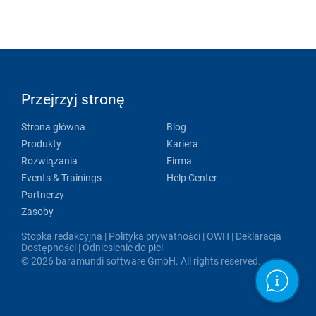
Przejrzyj stronę
Strona główna
Blog
Produkty
Kariera
Rozwiązania
Firma
Events & Trainings
Help Center
Partnerzy
Zasoby
Stopka redakcyjna
|
Polityka prywatności
|
OWH
|
Deklaracja
Dostępności
|
Odniesienie do płci
© 2026 baramundi software GmbH. All rights reserved.