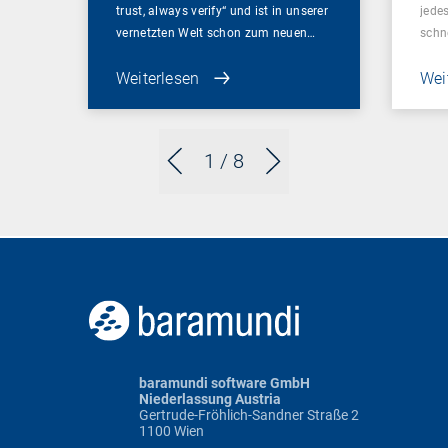
trust, always verify“ und ist in unserer
jede
vernetzten Welt schon zum neuen…
schn
Weiterlesen
Wei
1
/ 8
baramundi software GmbH
Niederlassung Austria
Gertrude-Fröhlich-Sandner Straße 2
1100 Wien