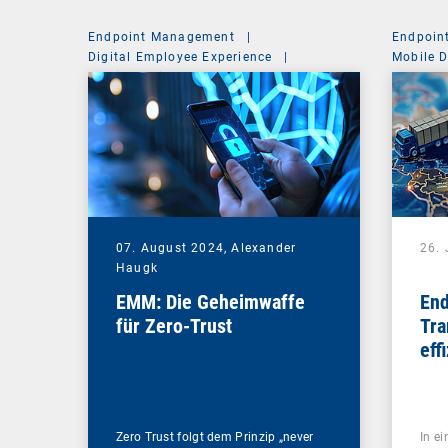
Endpoint Management
|
Endpoin
Digital Employee Experience
|
Mobile 
Mobile Device Management
07. August 2024,
Alexander
26. 
Haugk
EMM: Die Geheimwaffe
End
für Zero-Trust
Tra
eff
Zero Trust folgt dem Prinzip „never
In ei